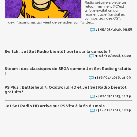
Radio préparerait-elle un
retour imminent ? C'est
la folle excitation du
moment que l'on doit au
compositeur des OST,
Hideki Naganuma, qui vient de se lâcher sur Twitter...
05/05/2020, 09:58
2 |
Switch : Jet Set Radio bientôt porté sur la console ?
08/10/2018, 15:00
3 |
Steam : des classiques de SEGA comme Jet Set Radio gratuits
!
16/02/2016, 21:09
1 |
PS Plus : Battlefield 3, Oddworld HD et Jet Set Radio bientôt
gratuits !
02/07/2013, 11:19
4 |
Jet Set Radio HD arrive sur PS Vita à la fin du mois
14/11/2012, 12:29
1 |