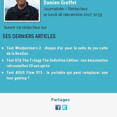
Damien Greffet
Journaliste / Rédacteur
le
lundi 18 décembre 2017, 10:53
Suivre ce rédacteur sur
SES DERNIERS ARTICLES
Test Windjammers 2 : disque d'or pour la suite du jeu culte
de la NeoGeo
Test GTA The Trilogy The Definitive Edition : nos émouvantes
retrouvailles 20 ans après
Test ASUS Flow X13 : le portable qui peut remplacer une
tour gaming ?
Partagez