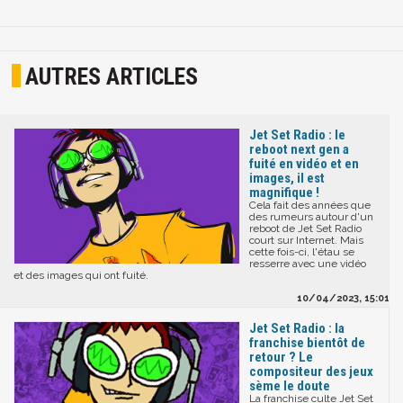
AUTRES ARTICLES
Jet Set Radio : le
reboot next gen a
fuité en vidéo et en
images, il est
magnifique !
Cela fait des années que
des rumeurs autour d'un
reboot de Jet Set Radio
court sur Internet. Mais
cette fois-ci, l'étau se
resserre avec une vidéo
et des images qui ont fuité.
10/04/2023, 15:01
Jet Set Radio : la
franchise bientôt de
retour ? Le
compositeur des jeux
sème le doute
La franchise culte Jet Set