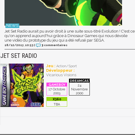
Jet Set Radio aurait pu avoir droit à une suite sous-titré Evolution ! C'est ce
qu'on apprend aujourd'hui grâce à Dinosaur Games qui nous dévoile
une vidéo du prototype du jeu qui a été refusé par SEGA.
18/12/2017, 10:53
|
3
commentaires
JET SET RADIO
Jeu :
Action/Sport
Développeur :
Vicarious Visions
24
17 Octobre
Novembre
2003
2000
TBA