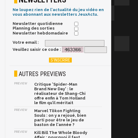
Ne loupez rien de l'actualité du jeu vidéo en
vous abonnant aux newsletters JeuxActu.
Newsletter quotidienne
Planning des sorties
Newsletter hebdomadaire
Votre email :
Veuillez saisir ce code :
AUTRES PREVIEWS
PREVIEW
Critique 'Spider-Man
Brand New Day' : le
réalisateur de Shang-Chi
offre enfin à Tom Holland
le film qu’il méritait
PREVIEW
Marvel Tōkon Fighting
Souls : on y a rejoué, bien
parti pour être le jeu de
baston de l'année ?
PREVIEW
Kill Bill The Whole Bloody
Affair : pourquoi il faut