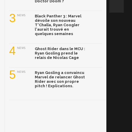
Doctor Doom ?
3
NEWS
Black Panther 3 : Marvel
dévoile son nouveau
T'Challa, Ryan Coogler
l'aurait trouvé en
quelques semaines
4
NEWS
Ghost Rider dans le MCU :
Ryan Gosling prend le
relais de Nicolas Cage
5
NEWS
Ryan Gosling a convaincu
Marvel de relancer Ghost
Rider avec son propre
pitch ! Explications.