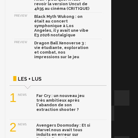
revoir la version Uncut de
4h35 au cinéma (CRITIQUE)
PREVIEW
Black Myth Wukong : on
était au concert
symphonique à Los
Angeles, il y avait une vibe
E3 2026 nostalgique
PREVIEW
Dragon Ball Xenoverse 3 :
vie étudiante, exploration
et combat, nos
impressions sur le jeu
LES + LUS
1
NEWS
Far Cry : un nouveau jeu
très ambitieux après
l'abandon de son
extraction shooter ?
2
NEWS
Avengers Doomsday : Et si
Marvel nous avait tous
induits en erreur sur