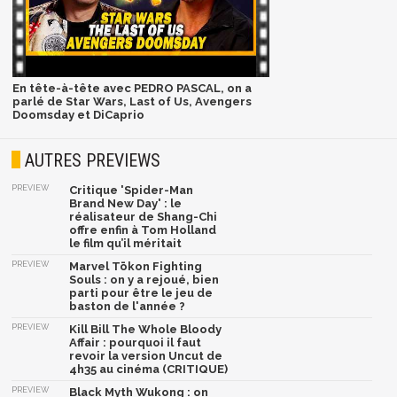
En tête-à-tête avec PEDRO PASCAL, on a
parlé de Star Wars, Last of Us, Avengers
Doomsday et DiCaprio
AUTRES PREVIEWS
PREVIEW
Critique 'Spider-Man
Brand New Day' : le
réalisateur de Shang-Chi
offre enfin à Tom Holland
le film qu’il méritait
PREVIEW
Marvel Tōkon Fighting
Souls : on y a rejoué, bien
parti pour être le jeu de
baston de l'année ?
PREVIEW
Kill Bill The Whole Bloody
Affair : pourquoi il faut
revoir la version Uncut de
4h35 au cinéma (CRITIQUE)
PREVIEW
Black Myth Wukong : on