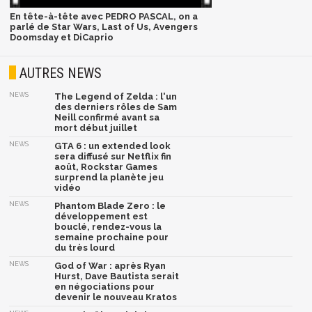
En tête-à-tête avec PEDRO PASCAL, on a
parlé de Star Wars, Last of Us, Avengers
Doomsday et DiCaprio
AUTRES NEWS
NEWS
The Legend of Zelda : l'un
des derniers rôles de Sam
Neill confirmé avant sa
mort début juillet
NEWS
GTA 6 : un extended look
sera diffusé sur Netflix fin
août, Rockstar Games
surprend la planète jeu
vidéo
NEWS
Phantom Blade Zero : le
développement est
bouclé, rendez-vous la
semaine prochaine pour
du très lourd
NEWS
God of War : après Ryan
Hurst, Dave Bautista serait
en négociations pour
devenir le nouveau Kratos