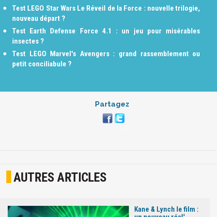
Test LEGO Star Wars Le Réveil de la Force : nouvelle trilogie,
nouveau départ ?
Test Earth Defense Force 4.1 : un jeu pour misérables
insectes ?
Test LEGO Marvel's Avengers : grand rassemblement ou
petit conciliabule ?
Partagez
AUTRES ARTICLES
Kane & Lynch le film :
un nouveau réal'