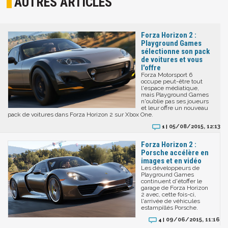
AUTRES ARTICLES
Forza Horizon 2 :
Playground Games
sélectionne son pack
de voitures et vous
l'offre
Forza Motorsport 6
occupe peut-être tout
l'espace médiatique,
mais Playground Games
n'oublie pas ses joueurs
et leur offre un nouveau
pack de voitures dans Forza Horizon 2 sur Xbox One.
05/08/2015, 12:13
1 |
Forza Horizon 2 :
Porsche accélère en
images et en vidéo
Les développeurs de
Playground Games
continuent d'étoffer le
garage de Forza Horizon
2 avec, cette fois-ci,
l'arrivée de véhicules
estampillés Porsche.
09/06/2015, 11:16
4 |