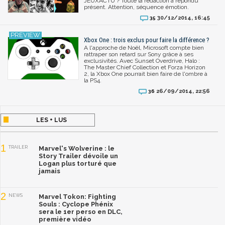
JEUXACTU ? Toute la rédaction a répondu
présent. Attention, séquence émotion.
30/12/2014, 16:45
35
Xbox One : trois exclus pour faire la différence ?
A l'approche de Noël, Microsoft compte bien
rattraper son retard sur Sony grâce à ses
exclusivités. Avec Sunset Overdrive, Halo :
The Master Chief Collection et Forza Horizon
2, la Xbox One pourrait bien faire de l'ombre à
la PS4.
26/09/2014, 22:56
36
LES + LUS
1
TRAILER
Marvel's Wolverine : le
Story Trailer dévoile un
Logan plus torturé que
jamais
2
NEWS
Marvel Tokon: Fighting
Souls : Cyclope Phénix
sera le 1er perso en DLC,
première vidéo