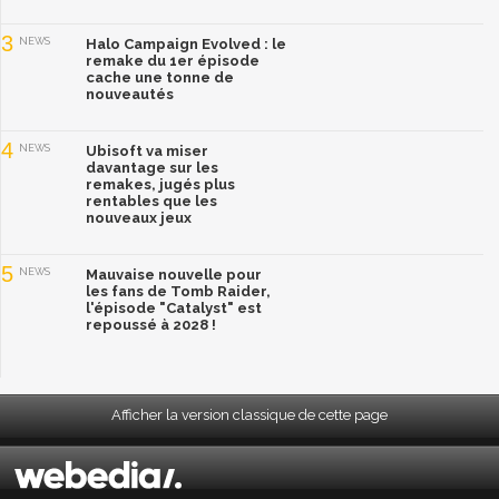
3
NEWS
Halo Campaign Evolved : le
remake du 1er épisode
cache une tonne de
nouveautés
4
NEWS
Ubisoft va miser
davantage sur les
remakes, jugés plus
rentables que les
nouveaux jeux
5
NEWS
Mauvaise nouvelle pour
les fans de Tomb Raider,
l'épisode "Catalyst" est
repoussé à 2028 !
Afficher la version classique de cette page