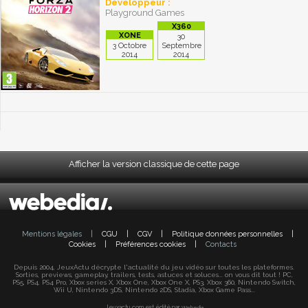
Développeur :
Playground Games
30
3 Octobre
Septembre
2014
2014
Afficher la version classique de cette page
Mentions légales
|
CGU
|
CGV
|
Politique données personnelles
|
Cookies
|
Préférences cookies
|
Contacts
Depuis 2004, JeuxActu décrypte l'actualité du jeu vidéo sur toutes les plateformes.
Sorties, previews, gameplay, trailers, tests, astuces et soluces... on vous dit tout ! PC,
PS5, PS4, PS4 Pro, Xbox series X, Xbox One, Xbox One X, PS3, Xbox 360, Nintendo Switch,
Wii U, Nintendo 3DS, Nintendo 2DS, Stadia, Xbox Game Pass...
Jeuxactu.com est édité par
Webedia