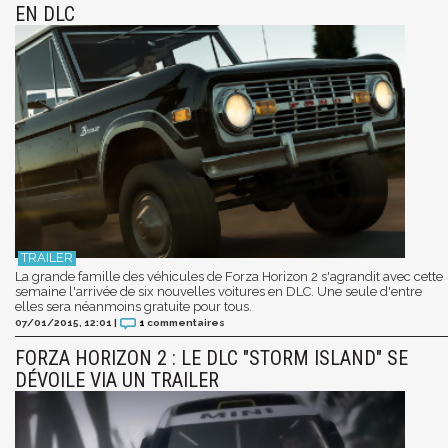
EN DLC
La grande famille des véhicules de Forza Horizon 2 s'agrandit avec cette
semaine l'arrivée de six nouvelles voitures en DLC. Une seule d'entre
elles sera néanmoins gratuite pour tous.
07/01/2015, 12:01
|
1
commentaires
FORZA HORIZON 2 : LE DLC "STORM ISLAND" SE
DÉVOILE VIA UN TRAILER