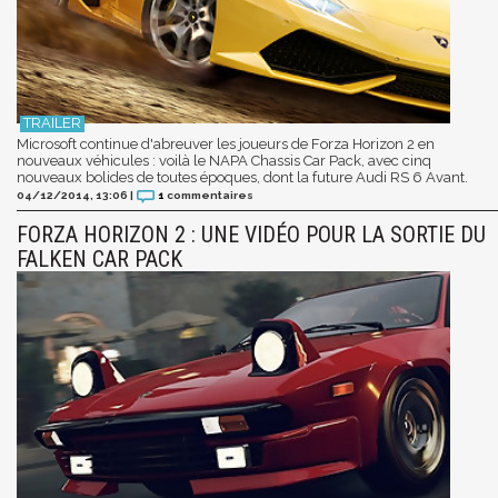
Microsoft continue d'abreuver les joueurs de Forza Horizon 2 en
nouveaux véhicules : voilà le NAPA Chassis Car Pack, avec cinq
nouveaux bolides de toutes époques, dont la future Audi RS 6 Avant.
04/12/2014, 13:06
|
1
commentaires
FORZA HORIZON 2 : UNE VIDÉO POUR LA SORTIE DU
FALKEN CAR PACK