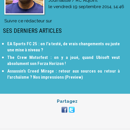
Journaliste / RC Adjoint
le
vendredi 19 septembre 2014, 14:46
Suivre ce rédacteur sur
SES DERNIERS ARTICLES
EA Sports FC 25 : on l'a testé, de vrais changements ou juste
une mise à niveau ?
The Crew Motorfest : on y a joué, quand Ubisoft veut
absolument son Forza Horizon !
Assassin’s Creed Mirage : retour aux sources ou retour à
l'archaïsme ? Nos impressions (Preview)
Partagez