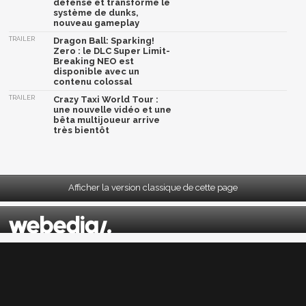
défense et transforme le
système de dunks,
nouveau gameplay
TRAILER
Dragon Ball: Sparking!
Zero : le DLC Super Limit-
Breaking NEO est
disponible avec un
contenu colossal
TRAILER
Crazy Taxi World Tour :
une nouvelle vidéo et une
bêta multijoueur arrive
très bientôt
Afficher la version classique de cette page
Mentions légales
|
CGU
|
CGV
|
Politique données personnelles
|
Cookies
|
Préférences cookies
|
Contacts
Depuis 2004, JeuxActu décrypte l'actualité du jeu vidéo sur toutes les plateformes.
Sorties, previews, gameplay, trailers, tests, astuces et soluces... on vous dit tout ! PC,
PS5, PS4, PS4 Pro, Xbox series X, Xbox One, Xbox One X, PS3, Xbox 360, Nintendo Switch,