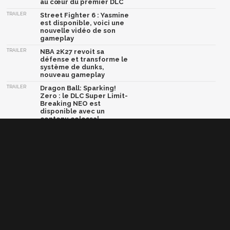
au cœur du premier DLC
TRAILER
Street Fighter 6 : Yasmine
est disponible, voici une
nouvelle vidéo de son
gameplay
TRAILER
NBA 2K27 revoit sa
défense et transforme le
système de dunks,
nouveau gameplay
TRAILER
Dragon Ball: Sparking!
Zero : le DLC Super Limit-
Breaking NEO est
disponible avec un
contenu colossal
TRAILER
Crazy Taxi World Tour :
une nouvelle vidéo et une
bêta multijoueur arrive
très bientôt
Afficher la version classique de cette page