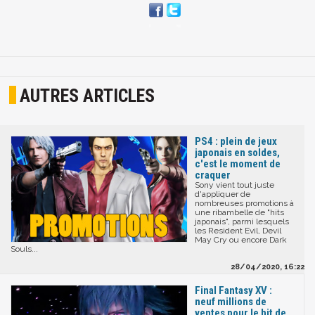
AUTRES ARTICLES
PS4 : plein de jeux
japonais en soldes,
c'est le moment de
craquer
Sony vient tout juste
d'appliquer de
nombreuses promotions à
une ribambelle de "hits
japonais", parmi lesquels
les Resident Evil, Devil
May Cry ou encore Dark
Souls...
28/04/2020, 16:22
Final Fantasy XV :
neuf millions de
ventes pour le hit de