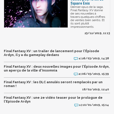
Square Enix
Dernier opus de la saga,
Final Fantasy XV donne
de ses nouvelles à
travers quelques chiffres
de ventes bien sentis. Et
ils sont plutôt
impressionnants.
23/12/2019, 11:13
Final Fantasy XV : un trailer de lancement pour l'Épisode
Ardyn, il y a du gameplay dedans
26/03/2019, 14:38
1 |
Final Fantasy XV : deux nouvelles images pour l'Épisode Ardyn,
un aperçu de la ville d'Insomnia
06/03/2019, 15:39
2 |
Final Fantasy XV : les DLC annulés seront remplacés par un
roman !
18/02/2019, 12:40
Final Fantasy XV : une 2e vidéo teaser pour le prologue de
l'Episode Ardyn
10/01/2019, 15:14
1 |