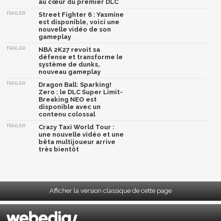
au cœur du premier DLC
TRAILER
Street Fighter 6 : Yasmine
est disponible, voici une
nouvelle vidéo de son
gameplay
TRAILER
NBA 2K27 revoit sa
défense et transforme le
système de dunks,
nouveau gameplay
TRAILER
Dragon Ball: Sparking!
Zero : le DLC Super Limit-
Breaking NEO est
disponible avec un
contenu colossal
TRAILER
Crazy Taxi World Tour :
une nouvelle vidéo et une
bêta multijoueur arrive
très bientôt
Afficher la version classique de cette page