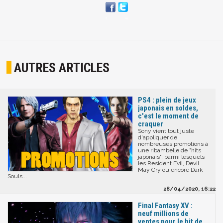
AUTRES ARTICLES
PS4 : plein de jeux
japonais en soldes,
c'est le moment de
craquer
Sony vient tout juste
d'appliquer de
nombreuses promotions à
une ribambelle de "hits
japonais", parmi lesquels
les Resident Evil, Devil
May Cry ou encore Dark
Souls...
28/04/2020, 16:22
Final Fantasy XV :
neuf millions de
ventes pour le hit de