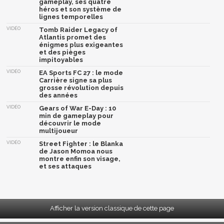
gameplay, ses quatre
héros et son système de
lignes temporelles
VIDÉO
Tomb Raider Legacy of
Atlantis promet des
énigmes plus exigeantes
et des pièges
impitoyables
VIDÉO
EA Sports FC 27 : le mode
Carrière signe sa plus
grosse révolution depuis
des années
VIDÉO
Gears of War E-Day : 10
min de gameplay pour
découvrir le mode
multijoueur
VIDÉO
Street Fighter : le Blanka
de Jason Momoa nous
montre enfin son visage,
et ses attaques
Afficher la version classique de cette page