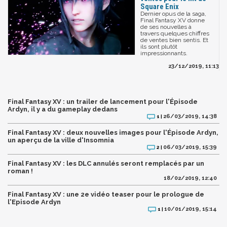
Square Enix
Dernier opus de la saga,
Final Fantasy XV donne
de ses nouvelles à
travers quelques chiffres
de ventes bien sentis. Et
ils sont plutôt
impressionnants.
23/12/2019, 11:13
Final Fantasy XV : un trailer de lancement pour l'Épisode
Ardyn, il y a du gameplay dedans
26/03/2019, 14:38
1 |
Final Fantasy XV : deux nouvelles images pour l'Épisode Ardyn,
un aperçu de la ville d'Insomnia
06/03/2019, 15:39
2 |
Final Fantasy XV : les DLC annulés seront remplacés par un
roman !
18/02/2019, 12:40
Final Fantasy XV : une 2e vidéo teaser pour le prologue de
l'Episode Ardyn
10/01/2019, 15:14
1 |