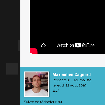
Maximilien Cagnard
Rédacteur - Journaliste
le jeudi 22 août 2019
11:13
Suivre ce rédacteur sur