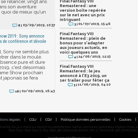
se relancer, vingt ans
Final Fantasy VIII
Remastered : une
dans son aventure
version boîte repérée
Et quoi de mieux qu'un
sur le net avec un prix
intriguant
01/07/2019, 15:46
3 |
03/09/2019, 10:37
8 |
Final Fantasy VIII
how 2019 : Sony annonce
Remastered : plein de
as de conférence et dévoile
bonus pour s'adapter
aux joueurs actuels, en
, Sony ne semble plus
voici quelques uns
ntrer dans le moule.
24/06/2019, 12:23
4 |
absence pure et dure
Final Fantasy VIII
 2019, c'est désormais
Remastered : le jeu
ame Show prochain
annoncé à l'E3 2019, un
t japonais se fera
1er trailer pour fêter ça
11/06/2019, 04:10
3 |
02/09/2019, 16:43
18 |
tions légales
|
CGU
|
CGV
|
Politique données personnelles
|
Cookies
|
alité du jeu vidéo sur toutes les plateformes. Sorties, previews, gameplay, trailers, tests, astu
Xbox One, Xbox One X, PS3, Xbox 360, Nintendo Switch, Wii U, Nintendo 3DS, Nintendo 2