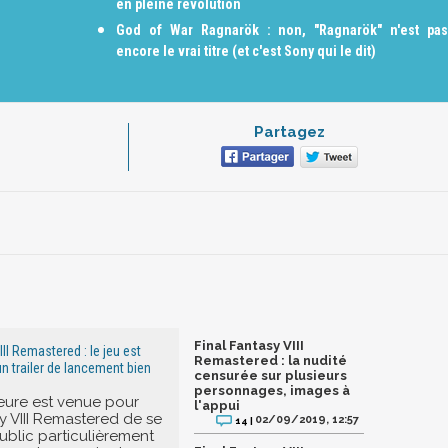
en pleine révolution
God of War Ragnarök : non, "Ragnarök" n'est pas
encore le vrai titre (et c'est Sony qui le dit)
Partagez
Final Fantasy VIII
III Remastered : le jeu est
Remastered : la nudité
un trailer de lancement bien
censurée sur plusieurs
personnages, images à
heure est venue pour
l'appui
sy VIII Remastered de se
02/09/2019, 12:57
14 |
public particulièrement