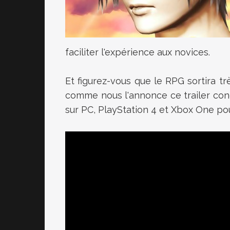
faciliter l'expérience aux novices.
Et figurez-vous que le RPG sortira tr
comme nous l'annonce ce trailer conc
sur PC, PlayStation 4 et Xbox One p