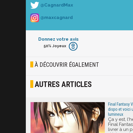
@CagnardMax
@maxcagnard
Donnez votre avis
50%
Joyeux
Furieux
Blasé
À DÉCOUVRIR ÉGALEMENT
Osef
AUTRES ARTICLES
Joyeux
Excité
Final Fantasy V
dispo et voici 
lumineux
Ça y est, l'
Final Fanta
livrer à un 