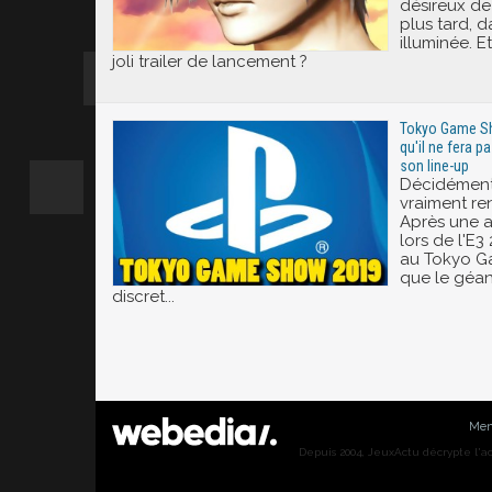
désireux de 
plus tard, 
illuminée. 
joli trailer de lancement ?
Tokyo Game S
qu'il ne fera p
son line-up
Décidément
vraiment re
Après une 
lors de l'E3
au Tokyo G
que le géan
discret...
Men
Depuis 2004, JeuxActu décrypte l'actu