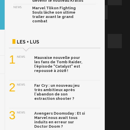
devenir le nouveau Kratos
NEWS
Marvel Tōkon Fighting
Souls lâche son ultime
trailer avant le grand
combat
LES + LUS
1
NEWS
Mauvaise nouvelle pour
les fans de Tomb Raider,
l'épisode "Catalyst" est
repoussé à 2028 !
2
NEWS
Far Cry : un nouveau jeu
très ambitieux après
l'abandon de son
extraction shooter ?
3
NEWS
Avengers Doomsday : Et si
Marvel nous avait tous
induits en erreur sur
Doctor Doom ?