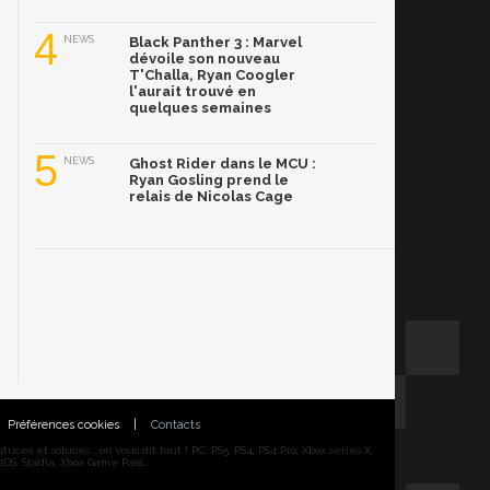
4
NEWS
Black Panther 3 : Marvel
dévoile son nouveau
T'Challa, Ryan Coogler
l'aurait trouvé en
quelques semaines
5
NEWS
Ghost Rider dans le MCU :
Ryan Gosling prend le
relais de Nicolas Cage
Préférences cookies
|
Contacts
ces et soluces... on vous dit tout ! PC, PS5, PS4, PS4 Pro, Xbox series X,
DS, Stadia, Xbox Game Pass...