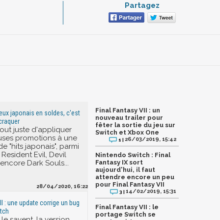
Partagez
Final Fantasy VII : un
jeux japonais en soldes, c'est
nouveau trailer pour
craquer
fêter la sortie du jeu sur
out juste d'appliquer
Switch et Xbox One
ses promotions à une
26/03/2019, 15:42
1 |
e "hits japonais", parmi
 Resident Evil, Devil
Nintendo Switch : Final
encore Dark Souls...
Fantasy IX sort
aujourd'hui, il faut
attendre encore un peu
pour Final Fantasy VII
28/04/2020, 16:22
14/02/2019, 15:31
3 |
II : une update corrige un bug
Final Fantasy VII : le
tch
portage Switch se
 le savent, la version