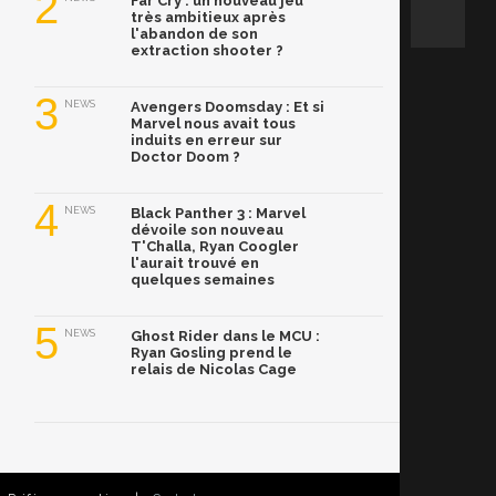
2
Far Cry : un nouveau jeu
très ambitieux après
l'abandon de son
extraction shooter ?
3
NEWS
Avengers Doomsday : Et si
Marvel nous avait tous
induits en erreur sur
Doctor Doom ?
4
NEWS
Black Panther 3 : Marvel
dévoile son nouveau
T'Challa, Ryan Coogler
l'aurait trouvé en
quelques semaines
5
NEWS
Ghost Rider dans le MCU :
Ryan Gosling prend le
relais de Nicolas Cage