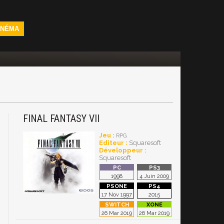
INÉMA
FINAL FANTASY VII
Jeu :
RPG
Editeur :
Squaresoft
Développeur :
Squaresoft
1998
4 Juin 2009
17 Nov 1997
2015
26 Mar 2019
26 Mar 2019