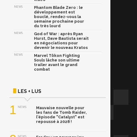
NEWS
Phantom Blade Zero : le
développement est
bouclé, rendez-vous la
semaine prochaine pour
du très lourd
NEWS
God of War : après Ryan
Hurst, Dave Bautista serait
en négociations pour
devenir le nouveau Kratos
NEWS
Marvel Tōkon Fighting
Souls lâche son ultime
trailer avant le grand
combat
LES + LUS
1
NEWS
Mauvaise nouvelle pour
les fans de Tomb Raider,
l'épisode "Catalyst" est
repoussé à 2028 !
NEWS