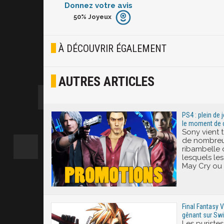
Donnez votre avis
50%
Joyeux
Furieux
Blasé
À DÉCOUVRIR ÉGALEMENT
Osef
AUTRES ARTICLES
Joyeux
Excité
PS4 : plein de 
le moment de 
Sony vient t
de nombreu
ribambelle d
lesquels les
May Cry ou 
Final Fantasy V
gênant sur Swi
Les puristes