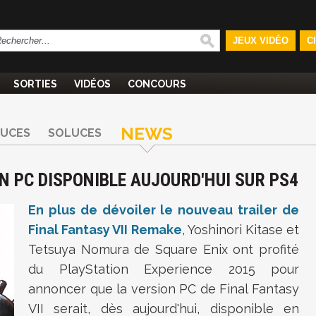
JEUX VIDÉO
C
SORTIES
VIDÉOS
CONCOURS
NEWS
TUCES
SOLUCES
ON PC DISPONIBLE AUJOURD'HUI SUR PS4
En plus de dévoiler le nouveau trailer de
Final Fantasy VII Remake
, Yoshinori Kitase et
T
etsuya Nomura de Square Enix ont profité
du PlayStation Experience 2015 pour
annoncer que la version PC de Final Fantasy
VII serait, dès aujourd'hui, disponible en