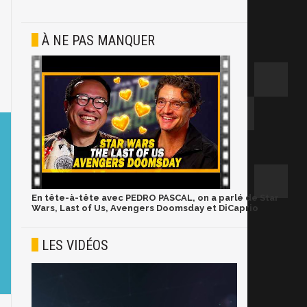
À NE PAS MANQUER
En tête-à-tête avec PEDRO PASCAL, on a parlé de Star
Wars, Last of Us, Avengers Doomsday et DiCaprio
LES VIDÉOS