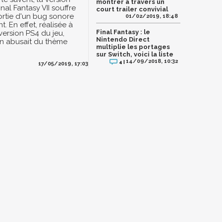
montrer à travers un
nal Fantasy VII souffre
court trailer convivial
ortie d'un bug sonore
01/02/2019, 18:48
. En effet, réalisée à
Final Fantasy : le
 version PS4 du jeu,
Nintendo Direct
on abusait du thème
multiplie les portages
sur Switch, voici la liste
14/09/2018, 10:32
4 |
17/05/2019, 17:03