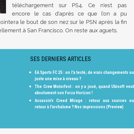
téléchargement sur PS4. Ce n'est pas
encore le cas d'après ce que l'on a pu
pointera le bout de son nez sur le PSN après la fin
ellement à San Francisco. On reste aux aguets.
SES DERNIERS ARTICLES
EA Sports FC 25 : on l'a testé, de vrais changements ou
juste une mise à niveau ?
The Crew Motorfest : on y a joué, quand Ubisoft veut
absolument son Forza Horizon !
Assassin’s Creed Mirage : retour aux sources ou
retour à l'archaïsme ? Nos impressions (Preview)