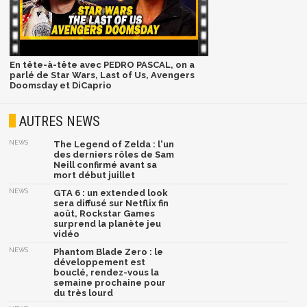
En tête-à-tête avec PEDRO PASCAL, on a
parlé de Star Wars, Last of Us, Avengers
Doomsday et DiCaprio
AUTRES NEWS
NEWS
The Legend of Zelda : l'un
des derniers rôles de Sam
Neill confirmé avant sa
mort début juillet
NEWS
GTA 6 : un extended look
sera diffusé sur Netflix fin
août, Rockstar Games
surprend la planète jeu
vidéo
NEWS
Phantom Blade Zero : le
développement est
bouclé, rendez-vous la
semaine prochaine pour
du très lourd