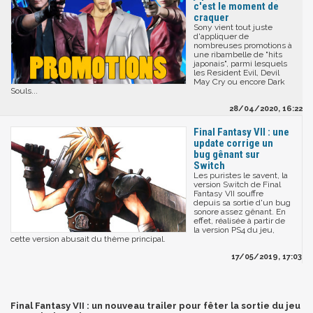
c'est le moment de
craquer
Sony vient tout juste
d'appliquer de
nombreuses promotions à
une ribambelle de "hits
japonais", parmi lesquels
les Resident Evil, Devil
May Cry ou encore Dark
Souls...
28/04/2020, 16:22
Final Fantasy VII : une
update corrige un
bug gênant sur
Switch
Les puristes le savent, la
version Switch de Final
Fantasy VII souffre
depuis sa sortie d'un bug
sonore assez gênant. En
effet, réalisée à partir de
la version PS4 du jeu,
cette version abusait du thème principal.
17/05/2019, 17:03
Final Fantasy VII : un nouveau trailer pour fêter la sortie du jeu