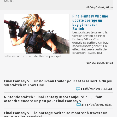
Souls...
28/04/2020, 16:22
Final Fantasy VII : une
update corrige un
bug gênant sur
Switch
Les puristes le savent, la
version Switch de Final
Fantasy VII souffre
depuis sa sortie d'un bug
sonore assez gênant. En
effet, réalisée à partir de
la version PS4 du jeu,
cette version abusait du thème principal.
17/05/2019, 17:03
Final Fantasy VII : un nouveau trailer pour fêter la sortie du jeu
sur Switch et Xbox One
26/03/2019, 15:42
1 |
Nintendo Switch : Final Fantasy IX sort aujourd'hui, il faut
attendre encore un peu pour Final Fantasy VII
14/02/2019, 15:31
3 |
Final Fantasy VII : le portage Switch se montrer à travers un
court trailer convivial