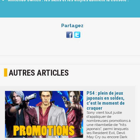
Partagez
AUTRES ARTICLES
PS4 : plein de jeux
japonais en soldes,
c'est le moment de
craquer
Sony vient tout juste
d'appliquer de
nombreuses promotions à
une ribambelle de "hits
japonais", parmi lesquels
les Resident Evil, Devil
May Cry ou encore Dark