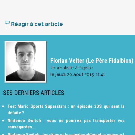
Réagir à cet article
Florian Velter (Le Père Fidalbion)
Journaliste / Pigiste
le
jeudi 20 août 2015, 11:41
SES DERNIERS ARTICLES
Test Mario Sports Superstars : un épisode 3DS qui sent la
défaite ?
Nintendo Switch : vous ne pourrez pas transporter vos
sauvegardes...
Nintendo Switch : les skins et les vinyles abîment la console !