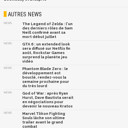
AUTRES NEWS
NEWS
The Legend of Zelda : l'un
des derniers rôles de Sam
Neill confirmé avant sa
mort début juillet
NEWS
GTA 6 : un extended look
sera diffusé sur Netflix fin
août, Rockstar Games
surprend la planète jeu
vidéo
NEWS
Phantom Blade Zero : le
développement est
bouclé, rendez-vous la
semaine prochaine pour
du très lourd
NEWS
God of War : après Ryan
Hurst, Dave Bautista serait
en négociations pour
devenir le nouveau Kratos
NEWS
Marvel Tōkon Fighting
Souls lâche son ultime
trailer avant le grand
combat