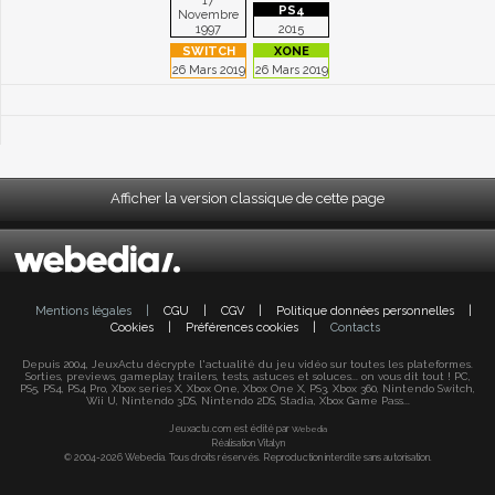
17
Novembre
1997
2015
26 Mars 2019
26 Mars 2019
Afficher la version classique de cette page
Mentions légales
|
CGU
|
CGV
|
Politique données personnelles
|
Cookies
|
Préférences cookies
|
Contacts
Depuis 2004, JeuxActu décrypte l'actualité du jeu vidéo sur toutes les plateformes.
Sorties, previews, gameplay, trailers, tests, astuces et soluces... on vous dit tout ! PC,
PS5, PS4, PS4 Pro, Xbox series X, Xbox One, Xbox One X, PS3, Xbox 360, Nintendo Switch,
Wii U, Nintendo 3DS, Nintendo 2DS, Stadia, Xbox Game Pass...
Jeuxactu.com est édité par
Webedia
Réalisation Vitalyn
© 2004-2026 Webedia. Tous droits réservés. Reproduction interdite sans autorisation.