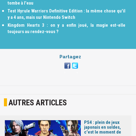
tombe à l'eau
Test Hyrule Warriors Definitive Edition : la même chose qu'il
y a 4 ans, mais sur Nintendo Switch
Kingdom Hearts 3 : on y a enfin joué, la magie est-elle
toujours au rendez-vous ?
Partagez
AUTRES ARTICLES
PS4 : plein de jeux
japonais en soldes,
c'est le moment de