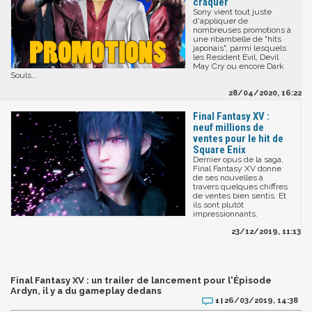
craquer
Sony vient tout juste
d'appliquer de
nombreuses promotions à
une ribambelle de "hits
japonais", parmi lesquels
les Resident Evil, Devil
May Cry ou encore Dark
Souls...
28/04/2020, 16:22
Final Fantasy XV :
neuf millions de
ventes pour le hit de
Square Enix
Dernier opus de la saga,
Final Fantasy XV donne
de ses nouvelles à
travers quelques chiffres
de ventes bien sentis. Et
ils sont plutôt
impressionnants.
23/12/2019, 11:13
Final Fantasy XV : un trailer de lancement pour l'Épisode
Ardyn, il y a du gameplay dedans
26/03/2019, 14:38
1 |