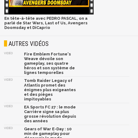
En tête-à-tête avec PEDRO PASCAL, on a
parlé de Star Wars, Last of Us, Avengers
Doomsday et DiCaprio
AUTRES VIDÉOS
VIDÉO
Fire Emblem Fortune's
Weave dévoile son
gameplay, ses quatre
héros et son système de
lignes temporelles
VIDÉO
Tomb Raider Legacy of
Atlantis promet des
énigmes plus exigeantes
et des pièges
impitoyables
VIDÉO
EA Sports FC 27 : le mode
Carrière signe sa plus
grosse révolution depuis
des années
VIDÉO
Gears of War E-Day : 10
min de gameplay pour