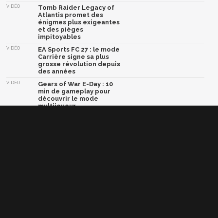
VIDÉO
Tomb Raider Legacy of
Atlantis promet des
énigmes plus exigeantes
et des pièges
impitoyables
VIDÉO
EA Sports FC 27 : le mode
Carrière signe sa plus
grosse révolution depuis
des années
VIDÉO
Gears of War E-Day : 10
min de gameplay pour
découvrir le mode
multijoueur
VIDÉO
Street Fighter : le Blanka
de Jason Momoa nous
montre enfin son visage,
et ses attaques
Afficher la version classique de cette page