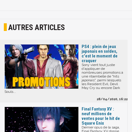
AUTRES ARTICLES
PS4 : plein de jeux
japonais en soldes,
c'est le moment de
craquer
Sony vient tout juste
d'appliquer de
nombreuses promotions à
une ribambelle de "hits
japonais", parmi lesquels
les Resident Evil, Devil
May Cry ou encore Dark
Souls...
28/04/2020, 16:22
Final Fantasy XV :
neuf millions de
ventes pour le hit de
Square Enix
Dernier opus de la saga,
Final Fantasy XV donne