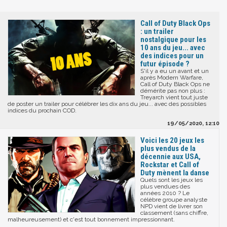
Call of Duty Black Ops
: un trailer
nostalgique pour les
10 ans du jeu... avec
des indices pour un
futur épisode ?
S'il y a eu un avant et un
après Modern Warfare,
Call of Duty Black Ops ne
démérite pas non plus :
Treyarch vient tout juste
de poster un trailer pour célébrer les dix ans du jeu... avec des possibles
indices du prochain COD.
19/05/2020, 12:10
Voici les 20 jeux les
plus vendus de la
décennie aux USA,
Rockstar et Call of
Duty mènent la danse
Quels sont les jeux les
plus vendues des
années 2010 ? Le
célèbre groupe analyste
NPD vient de livrer son
classement (sans chiffre,
malheureusement) et c'est tout bonnement impressionnant.