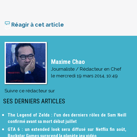
Réagir à cet article
Maxime Chao
Journaliste / Rédacteur en Chef
le
mercredi 19 mars 2014, 10:49
Suivre ce rédacteur sur
SES DERNIERS ARTICLES
The Legend of Zelda : l'un des derniers rôles de Sam Neill
confirmé avant sa mort début juillet
GTA 6 : un extended look sera diffusé sur Netflix fin août,
Rockstar Games surprend la planète jeu vidéo