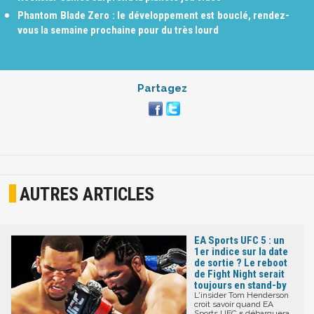
Phantom Blade Zero : le développement est bouclé, rendez-
vous la semaine prochaine pour du très lourd
Partagez
AUTRES ARTICLES
EA Sports UFC 5 : un
1er indice sur la date
de sortie ? Le reboot
de Fight Night serait
toujours en stand-by
L'insider Tom Henderson
croit savoir quand EA
Sports UFC 5 débarquera