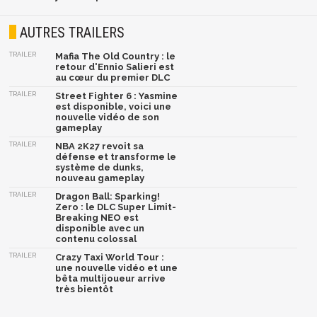
AUTRES TRAILERS
TRAILER
Mafia The Old Country : le
retour d'Ennio Salieri est
au cœur du premier DLC
TRAILER
Street Fighter 6 : Yasmine
est disponible, voici une
nouvelle vidéo de son
gameplay
TRAILER
NBA 2K27 revoit sa
défense et transforme le
système de dunks,
nouveau gameplay
TRAILER
Dragon Ball: Sparking!
Zero : le DLC Super Limit-
Breaking NEO est
disponible avec un
contenu colossal
TRAILER
Crazy Taxi World Tour :
une nouvelle vidéo et une
bêta multijoueur arrive
très bientôt