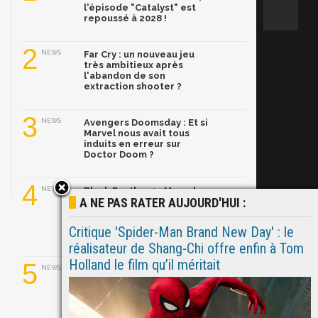
l'épisode "Catalyst" est
repoussé à 2028 !
2
NEWS
Far Cry : un nouveau jeu
très ambitieux après
l'abandon de son
extraction shooter ?
3
NEWS
Avengers Doomsday : Et si
Marvel nous avait tous
induits en erreur sur
Doctor Doom ?
4
NEWS
Black Panther 3 : Marvel
A NE PAS RATER AUJOURD'HUI :
dévoile son nouveau
T'Challa, Ryan Coogler
l'aurait trouvé en
Critique 'Spider-Man Brand New Day' : le
quelques semaines
réalisateur de Shang-Chi offre enfin à Tom
Holland le film qu’il méritait
5
NEWS
Ghost Rider dans le MCU :
Ryan Gosling prend le
relais de Nicolas Cage