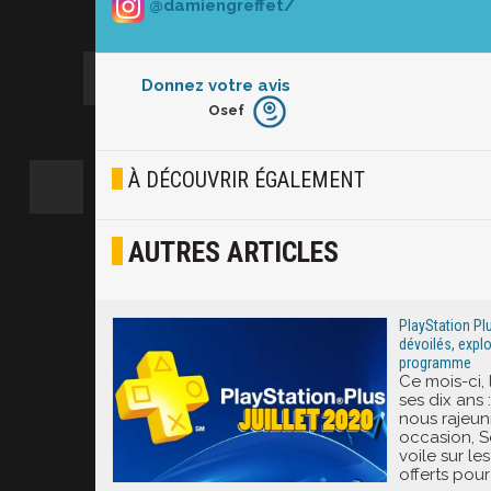
@damiengreffet/
Donnez votre avis
Osef
Furieux
Blasé
À DÉCOUVRIR ÉGALEMENT
Osef
AUTRES ARTICLES
Joyeux
Excité
PlayStation Plus
dévoilés, explo
programme
Ce mois-ci, 
ses dix ans 
nous rajeuni
occasion, S
voile sur le
offerts pour 