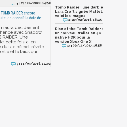
29/06/2020, 14:50
4 |
Tomb Raider : une Barbie
Lara Croft signée Mattel,
e TOMB RAIDER encore
voici les images
uite, on connaît la date de
20/02/2018, 16:45
5 |
x n'aura décidément
Rise of the Tomb Raider :
chance avec Shadow
un nouveau trailer en 4K
B RAIDER. Une
native HDR pour la
te, cette fois-ci en
version Xbox One X
09/11/2017, 16:58
15 |
u site officiel, révèle
ortie et le laïus qui
14/03/2018, 14:02
4 |