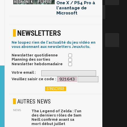
One X / PS4 Pro à
l'avantage de
Microsoft
NEWSLETTERS
Ne loupez rien de l'actualité du jeu vidéo en
vous abonnant aux newsletters JeuxActu.
Newsletter quotidienne
Planning des sorties
Newsletter hebdomadaire
Votre email :
Veuillez saisir ce code :
AUTRES NEWS
NEWS
The Legend of Zelda : l'un
des derniers rôles de Sam
Neill confirmé avant sa
mort début juillet