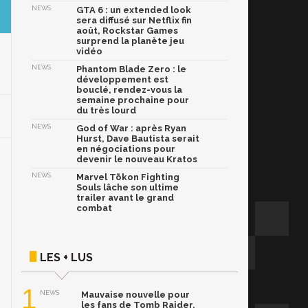
NEWS
GTA 6 : un extended look
sera diffusé sur Netflix fin
août, Rockstar Games
surprend la planète jeu
vidéo
NEWS
Phantom Blade Zero : le
développement est
bouclé, rendez-vous la
semaine prochaine pour
du très lourd
NEWS
God of War : après Ryan
Hurst, Dave Bautista serait
en négociations pour
devenir le nouveau Kratos
NEWS
Marvel Tōkon Fighting
Souls lâche son ultime
trailer avant le grand
combat
LES + LUS
1
NEWS
Mauvaise nouvelle pour
les fans de Tomb Raider,