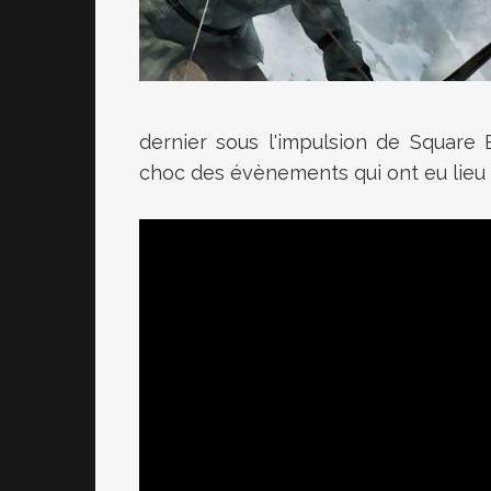
dernier sous l'impulsion de Square
choc des évènements qui ont eu lieu su