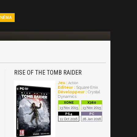
INÉMA
RISE OF THE TOMB RAIDER
Jeu :
Action
Editeur :
Square Enix
Développeur :
Crystal
Dynamics
13 Nov 2015
13 Nov 2015
11 Oct 2016
28 Jan 2016