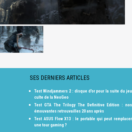
SES DERNIERS ARTICLES
Test Windjammers 2 : disque d'or pour la suite du jeu
culte de la NeoGeo
Test GTA The Trilogy The Definitive Edition : nos
émouvantes retrouvailles 20 ans après
Test ASUS Flow X13 : le portable qui peut remplacer
une tour gaming ?