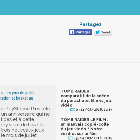
Partagez
TOMB RAIDER :
 : les jeux de juillet
comparatif de la scène
ration et basket au
du parachute, film vs jeu
vidéo
le PlayStation Plus fête
14/03/2018, 12:17
2 |
: un anniversaire qui ne
t pas et à cette
TOMB RAIDER LE FILM :
ony vient de lever le
un mauvais copié-collé
du jeu vidéo ? Notre
s trois nouveaux jeux
verdict sur le film
le mois de juillet.
14/03/2018, 07:15
13 |