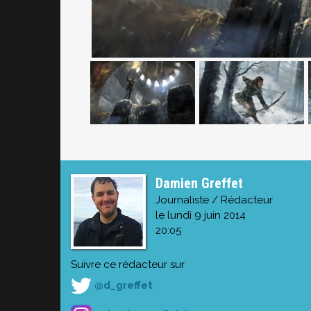
Damien Greffet
Journaliste / Rédacteur
le lundi 9 juin 2014
20:05
Suivre ce rédacteur sur
@d_greffet