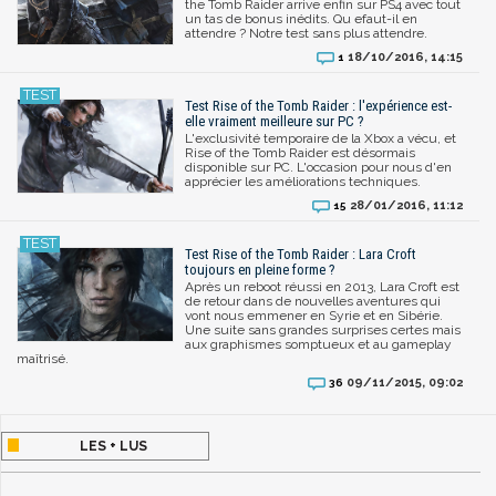
the Tomb Raider arrive enfin sur PS4 avec tout
un tas de bonus inédits. Qu efaut-il en
attendre ? Notre test sans plus attendre.
18/10/2016, 14:15
1
Test Rise of the Tomb Raider : l'expérience est-
elle vraiment meilleure sur PC ?
L'exclusivité temporaire de la Xbox a vécu, et
Rise of the Tomb Raider est désormais
disponible sur PC. L'occasion pour nous d'en
apprécier les améliorations techniques.
28/01/2016, 11:12
15
Test Rise of the Tomb Raider : Lara Croft
toujours en pleine forme ?
Après un reboot réussi en 2013, Lara Croft est
de retour dans de nouvelles aventures qui
vont nous emmener en Syrie et en Sibérie.
Une suite sans grandes surprises certes mais
aux graphismes somptueux et au gameplay
maîtrisé.
09/11/2015, 09:02
36
LES + LUS