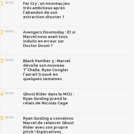
1
NEWS
Far Cry : un nouveau jeu
très ambitieux après
l'abandon de son
extraction shooter ?
2
NEWS
Avengers Doomsday : Et si
Marvel nous avait tous
induits en erreur sur
Doctor Doom ?
3
NEWS
Black Panther 3 : Marvel
dévoile son nouveau
T'Challa, Ryan Coogler
l'aurait trouvé en
quelques semaines
4
NEWS
Ghost Rider dans le MCU :
Ryan Gosling prend le
relais de Nicolas Cage
5
NEWS
Ryan Gosling a convaincu
Marvel de relancer Ghost
Rider avec son propre
pitch ! Explications.