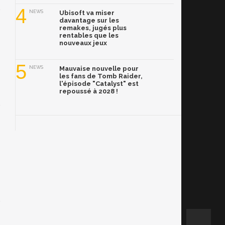
4
NEWS
Ubisoft va miser
davantage sur les
remakes, jugés plus
rentables que les
nouveaux jeux
5
NEWS
Mauvaise nouvelle pour
les fans de Tomb Raider,
l'épisode "Catalyst" est
repoussé à 2028 !