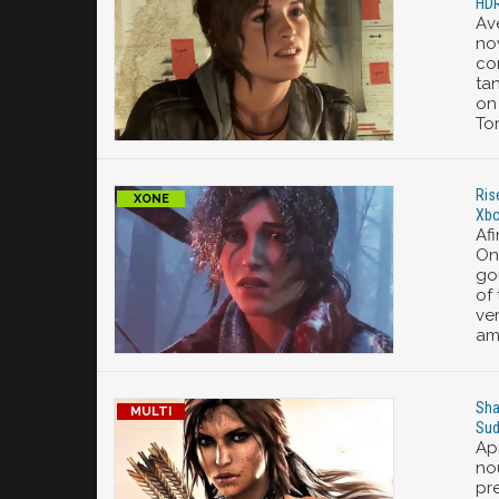
HDR
Ave
no
co
tan
on
To
Ris
Xbo
Afi
On
goû
of
ve
am
Sha
Sud
Ap
nou
pr