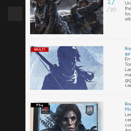
17
Un
/20
th
tou
att
Ris
qui
En 
To
Lar
ma
gi
car
Ris
PSo
Le
cer
co
Ann