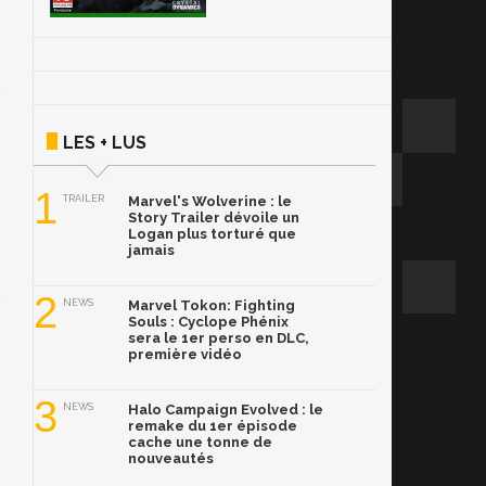
LES + LUS
1
TRAILER
Marvel's Wolverine : le
Story Trailer dévoile un
Logan plus torturé que
jamais
2
NEWS
Marvel Tokon: Fighting
Souls : Cyclope Phénix
sera le 1er perso en DLC,
première vidéo
3
NEWS
Halo Campaign Evolved : le
remake du 1er épisode
cache une tonne de
nouveautés