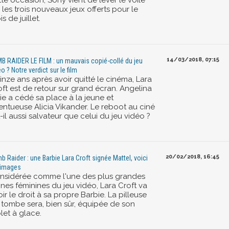
te occasion, Sony vient de lever le voile
 les trois nouveaux jeux offerts pour le
s de juillet.
14/03/2018, 07:15
B RAIDER LE FILM : un mauvais copié-collé du jeu
o ? Notre verdict sur le film
inze ans après avoir quitté le cinéma, Lara
oft est de retour sur grand écran. Angelina
ie a cédé sa place à la jeune et
lentueuse Alicia Vikander. Le reboot au ciné
-il aussi salvateur que celui du jeu vidéo ?
20/02/2018, 16:45
b Raider : une Barbie Lara Croft signée Mattel, voici
 images
nsidérée comme l'une des plus grandes
ônes féminines du jeu vidéo, Lara Croft va
ir le droit à sa propre Barbie. La pilleuse
 tombe sera, bien sûr, équipée de son
let à glace.