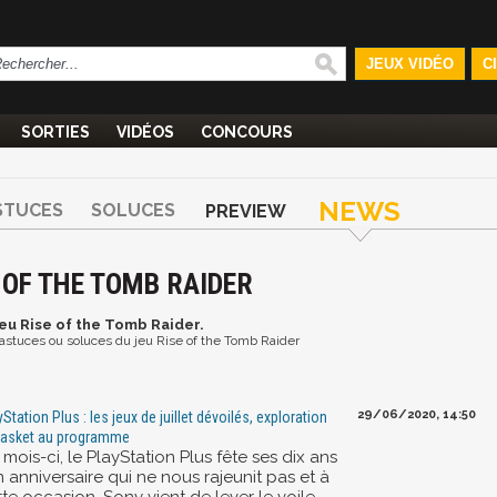
JEUX VIDÉO
C
SORTIES
VIDÉOS
CONCOURS
NEWS
STUCES
SOLUCES
PREVIEW
 OF THE TOMB RAIDER
jeu Rise of the Tomb Raider.
t astuces ou soluces du jeu Rise of the Tomb Raider
29/06/2020, 14:50
yStation Plus : les jeux de juillet dévoilés, exploration
basket au programme
mois-ci, le PlayStation Plus fête ses dix ans
n anniversaire qui ne nous rajeunit pas et à