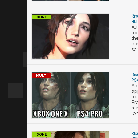
Ris
HDR
Au
te
th
no
so
Ris
PS4
Al
ap
réa
Pro
mi
lo
Ris