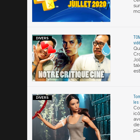
cet
sur
moi
TOM
vidé
Qu
Cr
Jol
ta
est
Tom
les
Co
ic
avo
de
pio