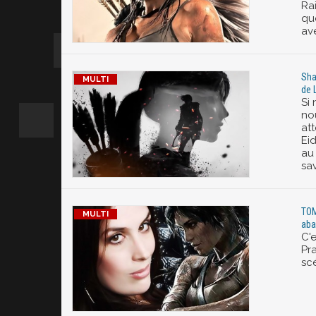
Ra
qu
av
Sha
de 
Si
no
at
Ei
au
sav
TOM
aba
C'e
Pra
sc