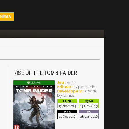
INÉMA
RISE OF THE TOMB RAIDER
Jeu :
Action
Editeur :
Square Enix
Développeur :
Crystal
Dynamics
13 Nov 2015
13 Nov 2015
11 Oct 2016
28 Jan 2016