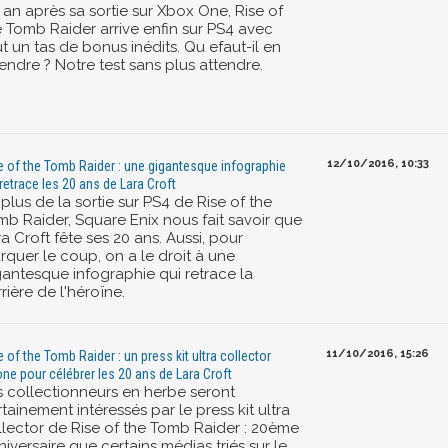
 an après sa sortie sur Xbox One, Rise of
e Tomb Raider arrive enfin sur PS4 avec
t un tas de bonus inédits. Qu efaut-il en
endre ? Notre test sans plus attendre.
12/10/2016, 10:33
e of the Tomb Raider : une gigantesque infographie
 retrace les 20 ans de Lara Croft
plus de la sortie sur PS4 de Rise of the
mb Raider, Square Enix nous fait savoir que
a Croft fête ses 20 ans. Aussi, pour
rquer le coup, on a le droit à une
gantesque infographie qui retrace la
rière de l'héroïne.
11/10/2016, 15:26
e of the Tomb Raider : un press kit ultra collector
ne pour célébrer les 20 ans de Lara Croft
s collectionneurs en herbe seront
tainement intéressés par le press kit ultra
llector de Rise of the Tomb Raider : 20ème
iversaire que certains médias triés sur le