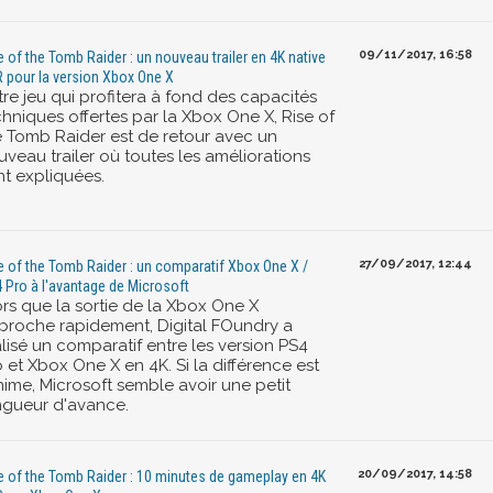
09/11/2017, 16:58
e of the Tomb Raider : un nouveau trailer en 4K native
 pour la version Xbox One X
tre jeu qui profitera à fond des capacités
chniques offertes par la Xbox One X, Rise of
e Tomb Raider est de retour avec un
uveau trailer où toutes les améliorations
nt expliquées.
27/09/2017, 12:44
e of the Tomb Raider : un comparatif Xbox One X /
 Pro à l'avantage de Microsoft
ors que la sortie de la Xbox One X
proche rapidement, Digital FOundry a
lisé un comparatif entre les version PS4
 et Xbox One X en 4K. Si la différence est
nime, Microsoft semble avoir une petit
ngueur d'avance.
20/09/2017, 14:58
e of the Tomb Raider : 10 minutes de gameplay en 4K