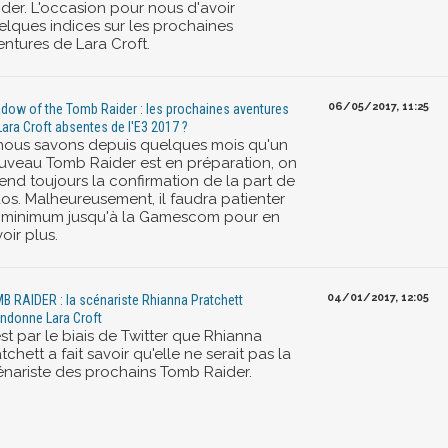
ider. L'occasion pour nous d'avoir
elques indices sur les prochaines
entures de Lara Croft.
06/05/2017, 11:25
dow of the Tomb Raider : les prochaines aventures
Lara Croft absentes de l'E3 2017 ?
 nous savons depuis quelques mois qu'un
uveau Tomb Raider est en préparation, on
tend toujours la confirmation de la part de
dos. Malheureusement, il faudra patienter
 minimum jusqu'à la Gamescom pour en
oir plus.
04/01/2017, 12:05
B RAIDER : la scénariste Rhianna Pratchett
ndonne Lara Croft
st par le biais de Twitter que Rhianna
tchett a fait savoir qu'elle ne serait pas la
énariste des prochains Tomb Raider.