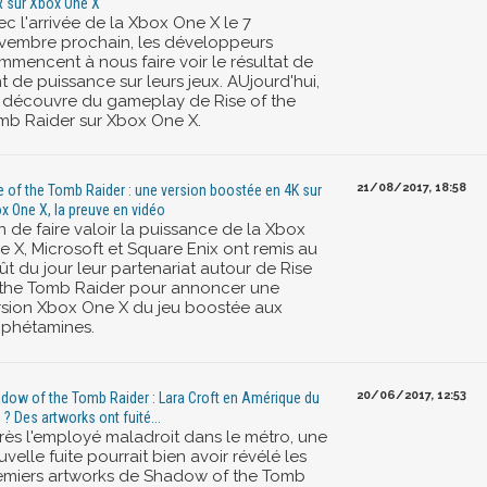
 sur Xbox One X
c l'arrivée de la Xbox One X le 7
vembre prochain, les développeurs
mmencent à nous faire voir le résultat de
t de puissance sur leurs jeux. AUjourd'hui,
 découvre du gameplay de Rise of the
mb Raider sur Xbox One X.
21/08/2017, 18:58
e of the Tomb Raider : une version boostée en 4K sur
x One X, la preuve en vidéo
n de faire valoir la puissance de la Xbox
e X, Microsoft et Square Enix ont remis au
t du jour leur partenariat autour de Rise
 the Tomb Raider pour annoncer une
rsion Xbox One X du jeu boostée aux
phétamines.
20/06/2017, 12:53
dow of the Tomb Raider : Lara Croft en Amérique du
 ? Des artworks ont fuité...
rès l'employé maladroit dans le métro, une
velle fuite pourrait bien avoir révélé les
emiers artworks de Shadow of the Tomb