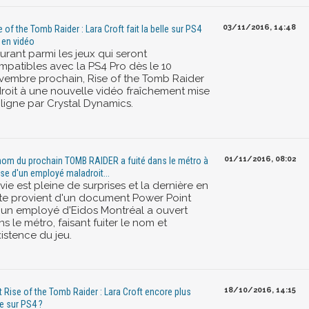
03/11/2016, 14:48
e of the Tomb Raider : Lara Croft fait la belle sur PS4
 en vidéo
urant parmi les jeux qui seront
mpatibles avec la PS4 Pro dès le 10
vembre prochain, Rise of the Tomb Raider
droit à une nouvelle vidéo fraîchement mise
 ligne par Crystal Dynamics.
01/11/2016, 08:02
nom du prochain TOMB RAIDER a fuité dans le métro à
se d'un employé maladroit...
vie est pleine de surprises et la dernière en
te provient d'un document Power Point
'un employé d'Eidos Montréal a ouvert
s le métro, faisant fuiter le nom et
xistence du jeu.
18/10/2016, 14:15
t Rise of the Tomb Raider : Lara Croft encore plus
le sur PS4 ?