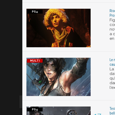
Ris
Pro
Fig
co
no
a 
en
Le 
cau
La 
da
qu
dan
l'e
Tes
bel