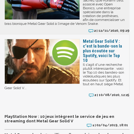
Sachez que Konami s’est
associé avec Open
Bionics, une entreprise
spécialisée dans la
création de prothèses,
afin de commercialiser un
bras bionique Metal Gear Solid à l’image de Venom Snake.
12/11/2020, 09:29
2 |
Metal Gear Solid V :
c'est la bande-son la
plus écoutée sur
Spotify, voici le Top
10
Il s'agit d'une recherche
plutôt intéressante : voici
le Top 10 des bandes-son
vidéoludiques les plus
écoutées sur Spotify. Et
tout en haut siège Metal
Gear Solid V...
10/08/2020, 12:25
2 |
PlayStation Now : 10 jeux intègrent le service de jeu en
streaming dont Metal Gear Solid V
02/04/2019, 18:01
1 |