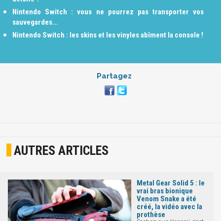
Nintendo Switch : vous ne pourrez pas transporter vos
sauvegardes...
Nintendo Switch : les skins et les vinyles abîment la console !
Partagez
AUTRES ARTICLES
Metal Gear Solid 5 : le
vrai bras bionique
Venom Snake a été
créé, la vidéo avec la
prothèse