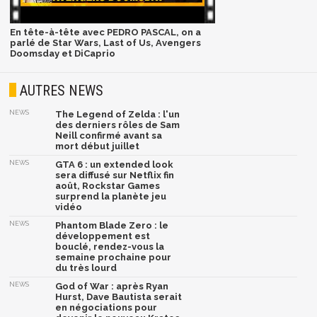
En tête-à-tête avec PEDRO PASCAL, on a
parlé de Star Wars, Last of Us, Avengers
Doomsday et DiCaprio
AUTRES NEWS
NEWS
The Legend of Zelda : l'un
des derniers rôles de Sam
Neill confirmé avant sa
mort début juillet
NEWS
GTA 6 : un extended look
sera diffusé sur Netflix fin
août, Rockstar Games
surprend la planète jeu
vidéo
NEWS
Phantom Blade Zero : le
développement est
bouclé, rendez-vous la
semaine prochaine pour
du très lourd
NEWS
God of War : après Ryan
Hurst, Dave Bautista serait
en négociations pour