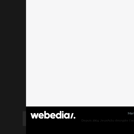
Men
Depuis 2004, JeuxActu décrypte l'actu