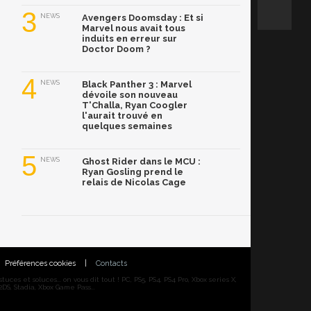
3
NEWS
Avengers Doomsday : Et si
Marvel nous avait tous
induits en erreur sur
Doctor Doom ?
4
NEWS
Black Panther 3 : Marvel
dévoile son nouveau
T'Challa, Ryan Coogler
l'aurait trouvé en
quelques semaines
5
NEWS
Ghost Rider dans le MCU :
Ryan Gosling prend le
relais de Nicolas Cage
Préférences cookies
|
Contacts
ces et soluces... on vous dit tout ! PC, PS5, PS4, PS4 Pro, Xbox series X,
DS, Stadia, Xbox Game Pass...