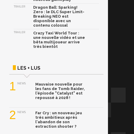
TRAILER
Dragon Ball: Sparking!
Zero : le DLC Super Limit-
Breaking NEO est
disponible avec un
contenu colossal
TRAILER
Crazy Taxi World Tour :
une nouvelle vidéo et une
bêta multijoueur arrive
très bientôt
LES + LUS
1
NEWS
Mauvaise nouvelle pour
les fans de Tomb Raider,
l'épisode "Catalyst" est
repoussé à 2028 !
2
NEWS
Far Cry : un nouveau jeu
très ambitieux après
l'abandon de son
extraction shooter ?