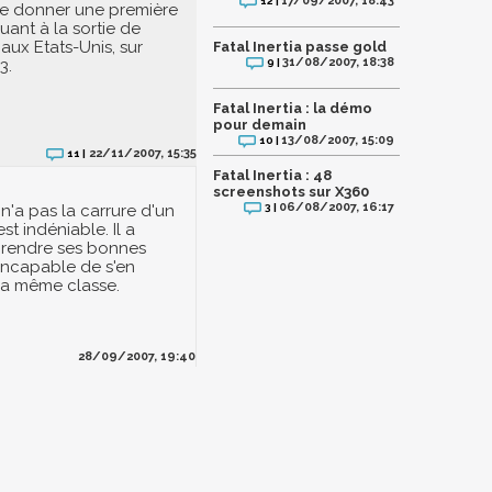
17/09/2007, 18:43
12 |
de donner une première
uant à la sortie de
a aux Etats-Unis, sur
Fatal Inertia passe gold
31/08/2007, 18:38
3.
9 |
Fatal Inertia : la démo
pour demain
13/08/2007, 15:09
10 |
22/11/2007, 15:35
11 |
Fatal Inertia : 48
screenshots sur X360
06/08/2007, 16:17
3 |
a n'a pas la carrure d'un
st indéniable. Il a
prendre ses bonnes
t incapable de s'en
 la même classe.
28/09/2007, 19:40