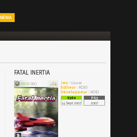
INÉMA
FATAL INERTIA
Jeu :
Course
Editeur :
KOEI
Développeur :
KOEI
14 Sept 2007
2007