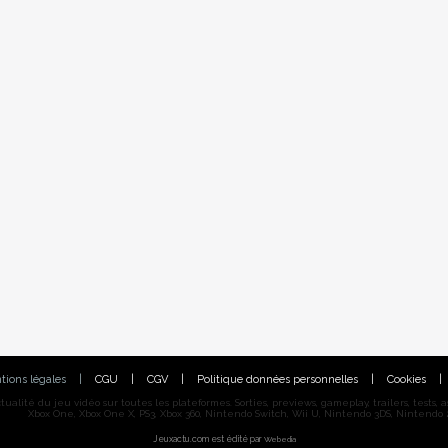
tions légales
|
CGU
|
CGV
|
Politique données personnelles
|
Cookies
|
alité du jeu vidéo sur toutes les plateformes. Sorties, previews, gameplay, trailers, tests, astu
Xbox One, Xbox One X, PS3, Xbox 360, Nintendo Switch, Wii U, Nintendo 3DS, Nintendo 2
Jeuxactu.com est édité par
Webedia