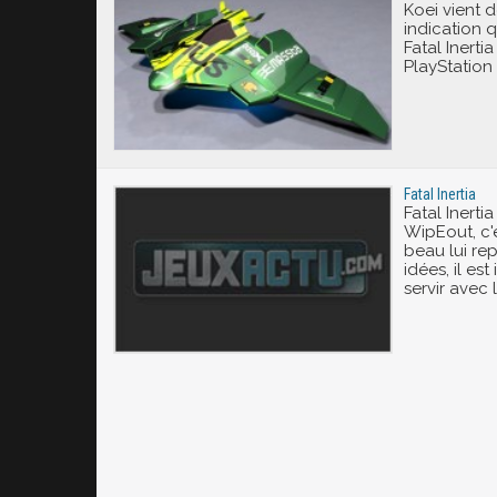
Koei vient 
indication q
Fatal Inerti
PlayStation 
Fatal Inertia
Fatal Inerti
WipEout, c'e
beau lui re
idées, il es
servir avec