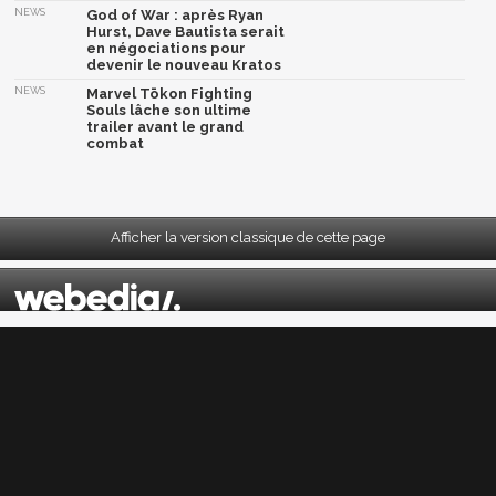
NEWS
God of War : après Ryan
Hurst, Dave Bautista serait
en négociations pour
devenir le nouveau Kratos
NEWS
Marvel Tōkon Fighting
Souls lâche son ultime
trailer avant le grand
combat
Afficher la version classique de cette page
Mentions légales
|
CGU
|
CGV
|
Politique données personnelles
|
Cookies
|
Préférences cookies
|
Contacts
Depuis 2004, JeuxActu décrypte l'actualité du jeu vidéo sur toutes les plateformes.
Sorties, previews, gameplay, trailers, tests, astuces et soluces... on vous dit tout ! PC,
PS5, PS4, PS4 Pro, Xbox series X, Xbox One, Xbox One X, PS3, Xbox 360, Nintendo Switch,
Wii U, Nintendo 3DS, Nintendo 2DS, Stadia, Xbox Game Pass...
Jeuxactu.com est édité par
Webedia
Réalisation Vitalyn