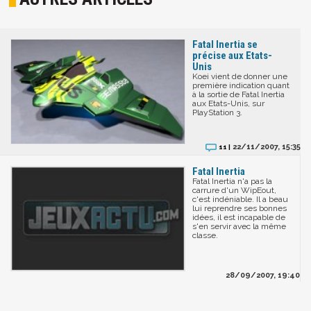
Fatal Inertia se
précise aux Etats-
Unis
Koei vient de donner une
première indication quant
à la sortie de Fatal Inertia
aux Etats-Unis, sur
PlayStation 3.
22/11/2007, 15:35
11 |
Fatal Inertia
Fatal Inertia n'a pas la
carrure d'un WipEout,
c'est indéniable. Il a beau
lui reprendre ses bonnes
idées, il est incapable de
s'en servir avec la même
classe.
28/09/2007, 19:40