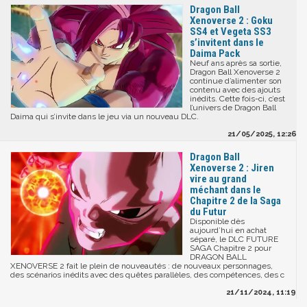
Dragon Ball
Xenoverse 2 : Goku
SS4 et Vegeta SS3
s’invitent dans le
Daima Pack
Neuf ans après sa sortie,
Dragon Ball Xenoverse 2
continue d’alimenter son
contenu avec des ajouts
inédits. Cette fois-ci, c’est
l’univers de Dragon Ball
Daima qui s’invite dans le jeu via un nouveau DLC.
21/05/2025, 12:26
Dragon Ball
Xenoverse 2 : Jiren
vire au grand
méchant dans le
Chapitre 2 de la Saga
du Futur
Disponible dès
aujourd’hui en achat
séparé, le DLC FUTURE
SAGA Chapitre 2 pour
DRAGON BALL
XENOVERSE 2 fait le plein de nouveautés : de nouveaux personnages,
des scénarios inédits avec des quêtes parallèles, des compétences, des c
21/11/2024, 11:19