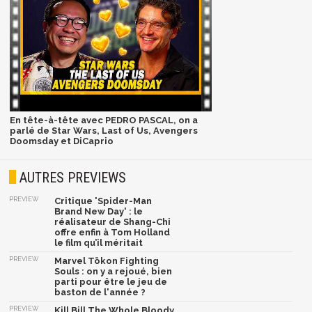
En tête-à-tête avec PEDRO PASCAL, on a
parlé de Star Wars, Last of Us, Avengers
Doomsday et DiCaprio
AUTRES PREVIEWS
PREVIEW
Critique 'Spider-Man
Brand New Day' : le
réalisateur de Shang-Chi
offre enfin à Tom Holland
le film qu’il méritait
PREVIEW
Marvel Tōkon Fighting
Souls : on y a rejoué, bien
parti pour être le jeu de
baston de l'année ?
PREVIEW
Kill Bill The Whole Bloody