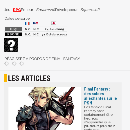
Jeu :
RPG
Editeur :
Squaresoft
Développeur :
Squaresoft
Dates de sortie :
N.C.
N.C.
24 Juin 2009
N.C.
N.C.
31 Octobre 2002
RÉAGISSEZ A PROPOS DE FINAL FANTASY
LES ARTICLES
Final Fantasy :
des soldes
alléchantes sur le
PSN
Les fans de Final
Fantasy vont
certainement être
heureux
d'apprendre que
plusieurs jeux de la
série sont