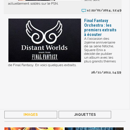
actuellement soldés sur le PSN.
22/01/2014, 12:49
1 |
Final Fantasy
Orchestra : les
premiers extraits
à écouter
A l'occasion des
25ème anniversaire
de sa série fétiche,
Square Enix a
décidé de publier
un album avec les
plus grands thèmes
de Final Fantasy. En voici quelques extraits.
26/11/2012, 14:59
IMAGES
JAQUETTES