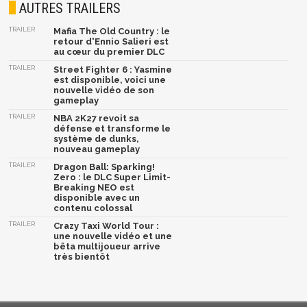
AUTRES TRAILERS
TRAILER
Mafia The Old Country : le
retour d'Ennio Salieri est
au cœur du premier DLC
TRAILER
Street Fighter 6 : Yasmine
est disponible, voici une
nouvelle vidéo de son
gameplay
TRAILER
NBA 2K27 revoit sa
défense et transforme le
système de dunks,
nouveau gameplay
TRAILER
Dragon Ball: Sparking!
Zero : le DLC Super Limit-
Breaking NEO est
disponible avec un
contenu colossal
TRAILER
Crazy Taxi World Tour :
une nouvelle vidéo et une
bêta multijoueur arrive
très bientôt