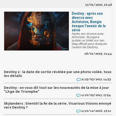
17/01/2020, 10:46
Destiny : après son
divorce avec
Activision, Bungie
évoque l'avenir de la
série
Après son divorce avec
Activision, Bungie a
publié un billet sur son
blog officiel pour évoquer
l'avenir de Destiny.
18/01/2019, 12:44
Destiny 2 : la date de sortie révélée par une photo volée, tous
les détails
23/03/2017, 14:53
2 |
Destiny : on vous dit tout sur les nouveautés de la mise à jour
"L’Age de Triomphe"
10/03/2017, 17:54
1 |
Skylanders : bientôt la fin de la série, Vicarious Visions envoyé
vers Destiny ?
10/12/2016, 13:12
1 |