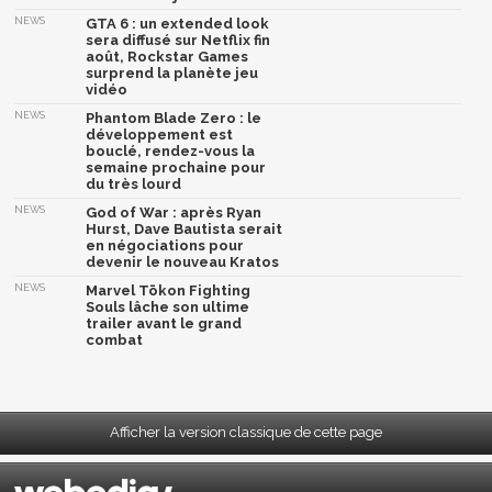
NEWS
GTA 6 : un extended look
sera diffusé sur Netflix fin
août, Rockstar Games
surprend la planète jeu
vidéo
NEWS
Phantom Blade Zero : le
développement est
bouclé, rendez-vous la
semaine prochaine pour
du très lourd
NEWS
God of War : après Ryan
Hurst, Dave Bautista serait
en négociations pour
devenir le nouveau Kratos
NEWS
Marvel Tōkon Fighting
Souls lâche son ultime
trailer avant le grand
combat
Afficher la version classique de cette page