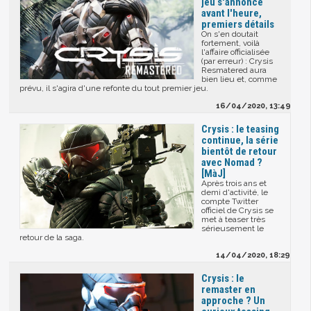
jeu s'annonce
avant l'heure,
premiers détails
On s'en doutait
fortement, voilà
l'affaire officialisée
(par erreur) : Crysis
Resmatered aura
bien lieu et, comme
prévu, il s'agira d'une refonte du tout premier jeu.
16/04/2020, 13:49
Crysis : le teasing
continue, la série
bientôt de retour
avec Nomad ?
[MàJ]
Après trois ans et
demi d'activité, le
compte Twitter
officiel de Crysis se
met à teaser très
sérieusement le
retour de la saga.
14/04/2020, 18:29
Crysis : le
remaster en
approche ? Un