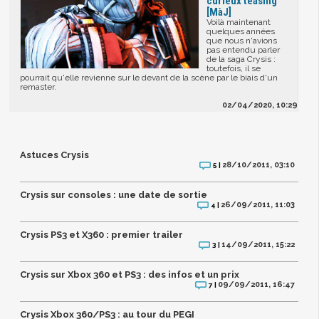
curieux teasing
[MàJ]
Voilà maintenant
quelques années
que nous n'avions
pas entendu parler
de la saga Crysis :
toutefois, il se
pourrait qu'elle revienne sur le devant de la scène par le biais d'un
remaster.
02/04/2020, 10:29
Astuces Crysis
28/10/2011, 03:10
5 |
Crysis sur consoles : une date de sortie
26/09/2011, 11:03
4 |
Crysis PS3 et X360 : premier trailer
14/09/2011, 15:22
3 |
Crysis sur Xbox 360 et PS3 : des infos et un prix
09/09/2011, 16:47
7 |
Crysis Xbox 360/PS3 : au tour du PEGI