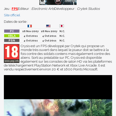
Jeu :
FPS
Editeur :
Electronic Arts
Développeur :
Crytek Studios
Site officiel
Dates de sortie :
16 Nov 2007
16 Nov 2007
N.C.
4 Oct 2011
4 Oct 2011
N.C.
4 Oct 2011
4 Oct 2011
N.C.
Crysis est un FPS développé par Crytek qui propose un
monde très ouvert dans lequel le joueur doit se battre à la
fois contre des soldats coréens mais également contre des
aliens. Sorti au préalable sur PC, Crysis est disponible
également sur les consoles de salon HD via les plateformes
de téléchargement PlayStation Network et Xbox Live Arcade. Il est
vendu respectivement environ 20 € et 1600 Points Microsoft.