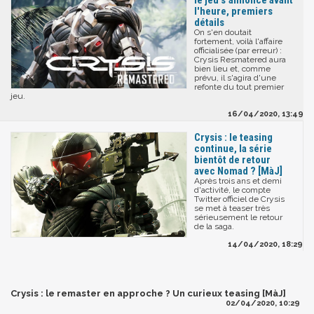
l'heure, premiers
détails
On s'en doutait
fortement, voilà l'affaire
officialisée (par erreur) :
Crysis Resmatered aura
bien lieu et, comme
prévu, il s'agira d'une
refonte du tout premier
jeu.
16/04/2020, 13:49
Crysis : le teasing
continue, la série
bientôt de retour
avec Nomad ? [MàJ]
Après trois ans et demi
d'activité, le compte
Twitter officiel de Crysis
se met à teaser très
sérieusement le retour
de la saga.
14/04/2020, 18:29
Crysis : le remaster en approche ? Un curieux teasing [MàJ]
02/04/2020, 10:29