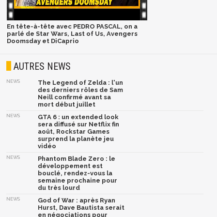
En tête-à-tête avec PEDRO PASCAL, on a
parlé de Star Wars, Last of Us, Avengers
Doomsday et DiCaprio
AUTRES NEWS
NEWS
The Legend of Zelda : l'un
des derniers rôles de Sam
Neill confirmé avant sa
mort début juillet
NEWS
GTA 6 : un extended look
sera diffusé sur Netflix fin
août, Rockstar Games
surprend la planète jeu
vidéo
NEWS
Phantom Blade Zero : le
développement est
bouclé, rendez-vous la
semaine prochaine pour
du très lourd
NEWS
God of War : après Ryan
Hurst, Dave Bautista serait
en négociations pour