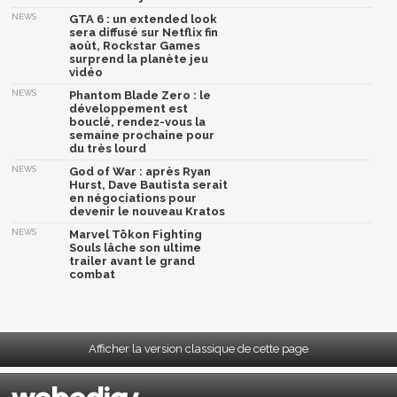
NEWS
GTA 6 : un extended look
sera diffusé sur Netflix fin
août, Rockstar Games
surprend la planète jeu
vidéo
NEWS
Phantom Blade Zero : le
développement est
bouclé, rendez-vous la
semaine prochaine pour
du très lourd
NEWS
God of War : après Ryan
Hurst, Dave Bautista serait
en négociations pour
devenir le nouveau Kratos
NEWS
Marvel Tōkon Fighting
Souls lâche son ultime
trailer avant le grand
combat
Afficher la version classique de cette page