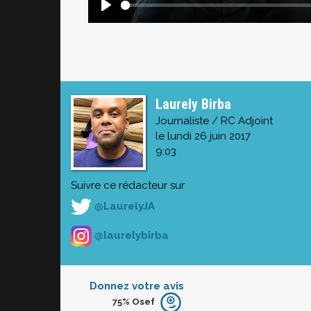
Laurely Birba
Journaliste / RC Adjoint
le lundi 26 juin 2017
9:03
Suivre ce rédacteur sur
@LaurelyJA
@laurelybirba
Donnez votre avis
75%
Osef
Furieux