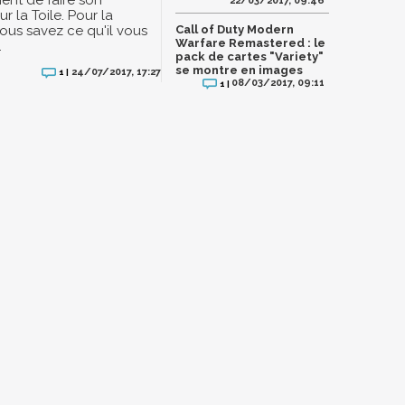
ent de faire son
22/03/2017, 09:46
ur la Toile. Pour la
vous savez ce qu'il vous
Call of Duty Modern
Warfare Remastered : le
.
pack de cartes "Variety"
se montre en images
24/07/2017, 17:27
1 |
08/03/2017, 09:11
1 |