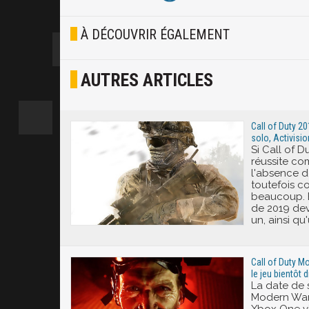
Blasé
À DÉCOUVRIR ÉGALEMENT
Osef
AUTRES ARTICLES
Joyeux
Excité
Call of Duty 20
solo, Activisi
Si Call of D
réussite co
l'absence d
toutefois c
beaucoup. B
de 2019 dev
un, ainsi qu'
Call of Duty M
le jeu bientôt
La date de s
Modern War