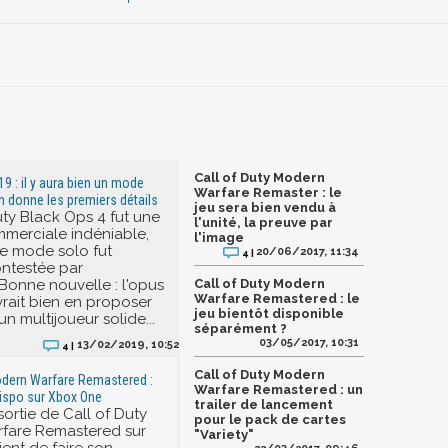
Call of Duty Modern
19 : il y aura bien un mode
Warfare Remaster : le
on donne les premiers détails
jeu sera bien vendu à
uty Black Ops 4 fut une
l'unité, la preuve par
mmerciale indéniable,
l'image
e mode solo fut
20/06/2017, 11:34
4 |
ontestée par
onne nouvelle : l'opus
Call of Duty Modern
Warfare Remastered : le
rait bien en proposer
jeu bientôt disponible
un multijoueur solide...
séparément ?
03/05/2017, 10:31
13/02/2019, 10:52
4 |
Call of Duty Modern
odern Warfare Remastered :
Warfare Remastered : un
 dispo sur Xbox One
trailer de lancement
ortie de Call of Duty
pour le pack de cartes
fare Remastered sur
"Variety"