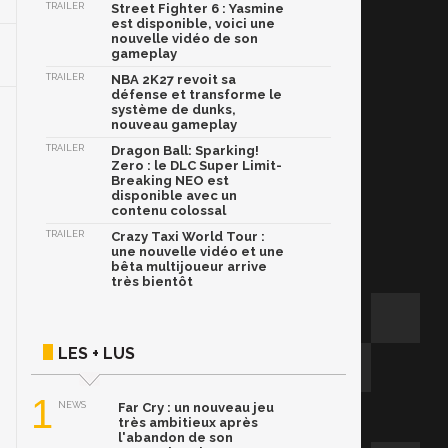
TRAILER
Street Fighter 6 : Yasmine
est disponible, voici une
nouvelle vidéo de son
gameplay
TRAILER
NBA 2K27 revoit sa
défense et transforme le
système de dunks,
nouveau gameplay
TRAILER
Dragon Ball: Sparking!
Zero : le DLC Super Limit-
Breaking NEO est
disponible avec un
contenu colossal
TRAILER
Crazy Taxi World Tour :
une nouvelle vidéo et une
bêta multijoueur arrive
très bientôt
LES + LUS
1
NEWS
Far Cry : un nouveau jeu
très ambitieux après
l'abandon de son