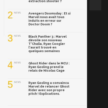
extraction shooter ?
2
NEWS
Avengers Doomsday : Et si
Marvel nous avait tous
induits en erreur sur
Doctor Doom ?
3
NEWS
Black Panther 3 : Marvel
dévoile son nouveau
T'Challa, Ryan Coogler
l'aurait trouvé en
quelques semaines
4
NEWS
Ghost Rider dans le MCU :
Ryan Gosling prend le
relais de Nicolas Cage
5
NEWS
Ryan Gosling a convaincu
Marvel de relancer Ghost
Rider avec son propre
pitch ! Explications.