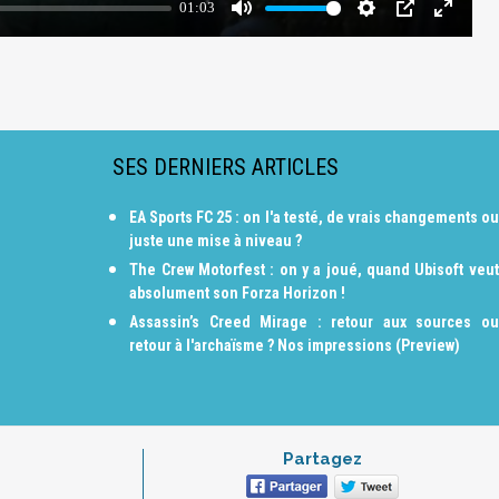
SES DERNIERS ARTICLES
EA Sports FC 25 : on l'a testé, de vrais changements ou
juste une mise à niveau ?
The Crew Motorfest : on y a joué, quand Ubisoft veut
absolument son Forza Horizon !
Assassin’s Creed Mirage : retour aux sources ou
retour à l'archaïsme ? Nos impressions (Preview)
Partagez