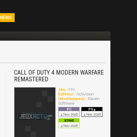
INÉMA
CALL OF DUTY 4 MODERN WARFARE
REMASTERED
Jeu :
FPS
Editeur :
Activision
Développeur :
Raven
Software
4 Nov 2016
4 Nov 2016
4 Nov 2016