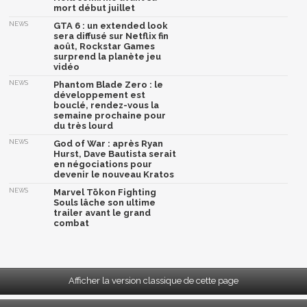
mort début juillet
NEWS
GTA 6 : un extended look
sera diffusé sur Netflix fin
août, Rockstar Games
surprend la planète jeu
vidéo
NEWS
Phantom Blade Zero : le
développement est
bouclé, rendez-vous la
semaine prochaine pour
du très lourd
NEWS
God of War : après Ryan
Hurst, Dave Bautista serait
en négociations pour
devenir le nouveau Kratos
NEWS
Marvel Tōkon Fighting
Souls lâche son ultime
trailer avant le grand
combat
Afficher la version classique de cette page