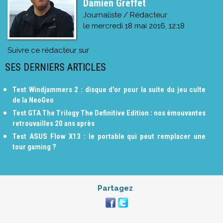
Damien Greffet
Journaliste / Rédacteur
le
mercredi 18 mai 2016, 12:18
Suivre ce rédacteur sur
SES DERNIERS ARTICLES
Test Windjammers 2 : disque d'or pour la suite du jeu culte
de la NeoGeo
Test GTA The Trilogy The Definitive Edition : nos émouvantes
retrouvailles 20 ans après
Test ASUS Flow X13 : le portable qui peut remplacer une
tour gaming ?
Partagez