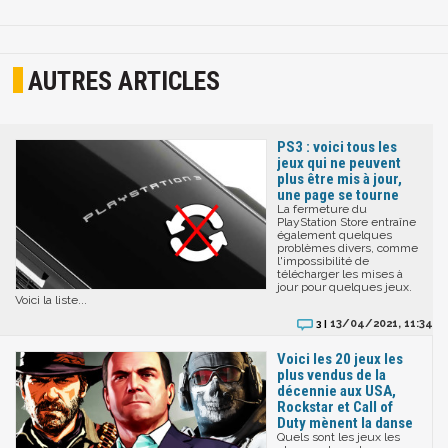
AUTRES ARTICLES
PS3 : voici tous les
jeux qui ne peuvent
plus être mis à jour,
une page se tourne
La fermeture du
PlayStation Store entraîne
également quelques
problèmes divers, comme
l'impossibilité de
télécharger les mises à
jour pour quelques jeux.
Voici la liste...
13/04/2021, 11:34
3 |
Voici les 20 jeux les
plus vendus de la
décennie aux USA,
Rockstar et Call of
Duty mènent la danse
Quels sont les jeux les