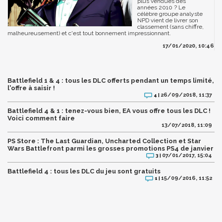
plus vendues des
années 2010 ? Le
célèbre groupe analyste
NPD vient de livrer son
classement (sans chiffre,
malheureusement) et c'est tout bonnement impressionnant.
17/01/2020, 10:46
Battlefield 1 & 4 : tous les DLC offerts pendant un temps limité,
l'offre à saisir !
26/09/2018, 11:37
4 |
Battlefield 4 & 1 : tenez-vous bien, EA vous offre tous les DLC !
Voici comment faire
13/07/2018, 11:09
PS Store : The Last Guardian, Uncharted Collection et Star
Wars Battlefront parmi les grosses promotions PS4 de janvier
07/01/2017, 15:04
3 |
Battlefield 4 : tous les DLC du jeu sont gratuits
15/09/2016, 11:52
1 |