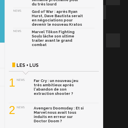
du très lourd
NEWS
God of War : après Ryan
Hurst, Dave Bautista serait
en négociations pour
devenir le nouveau Kratos
NEWS
Marvel Tōkon Fighting
Souls lâche son ultime
trailer avant le grand
combat
LES + LUS
1
NEWS
Far Cry : un nouveau jeu
très ambitieux après
l'abandon de son
extraction shooter ?
2
NEWS
Avengers Doomsday : Et si
Marvel nous avait tous
induits en erreur sur
Doctor Doom ?