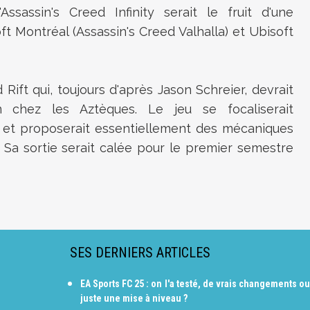
ssassin's Creed Infinity serait le fruit d'une
t Montréal (Assassin's Creed Valhalla) et Ubisoft
 Rift qui, toujours d'après Jason Schreier, devrait
chez les Aztèques. Le jeu se focaliserait
q et proposerait essentiellement des mécaniques
. Sa sortie serait calée pour le premier semestre
SES DERNIERS ARTICLES
EA Sports FC 25 : on l'a testé, de vrais changements ou
juste une mise à niveau ?