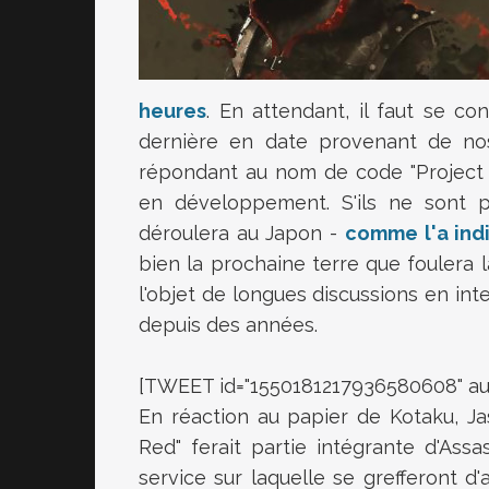
heures
. En attendant, il faut se co
dernière en date provenant de n
répondant au nom de code "Project R
en développement. S'ils ne sont 
déroulera au Japon -
comme l'a ind
bien la prochaine terre que foulera l
l'objet de longues discussions en in
depuis des années.
[TWEET id="1550181217936580608" aut
En réaction au papier de Kotaku, Ja
Red" ferait partie intégrante d'Assa
service sur laquelle se grefferont d'