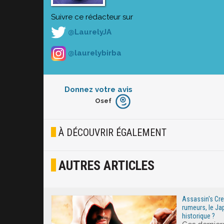
Suivre ce rédacteur sur
@LaurelyJA
@laurelybirba
Donnez votre avis
Osef
Furieux
Blasé
À DÉCOUVRIR ÉGALEMENT
Osef
AUTRES ARTICLES
Joyeux
Excité
Assassin's Cree
rumeurs, le J
historique ?