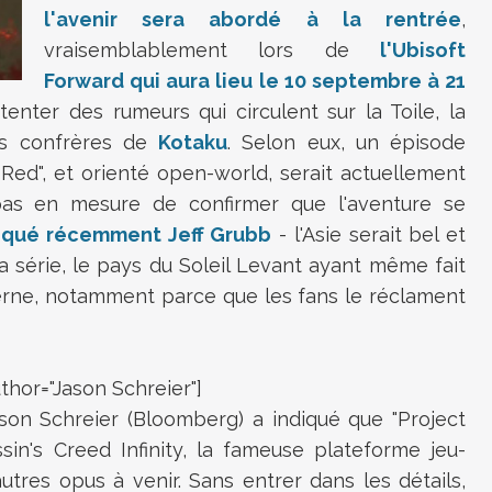
l'avenir sera abordé à la rentrée
,
vraisemblablement lors de
l'Ubisoft
Forward qui aura lieu le 10 septembre à 21
ntenter des rumeurs qui circulent sur la Toile, la
os confrères de
Kotaku
. Selon eux, un épisode
ed", et orienté open-world, serait actuellement
pas en mesure de confirmer que l'aventure se
iqué récemment Jeff Grubb
- l'Asie serait bel et
a série, le pays du Soleil Levant ayant même fait
terne, notamment parce que les fans le réclament
hor="Jason Schreier"]
son Schreier (Bloomberg) a indiqué que "Project
ssin's Creed Infinity, la fameuse plateforme jeu-
autres opus à venir. Sans entrer dans les détails,