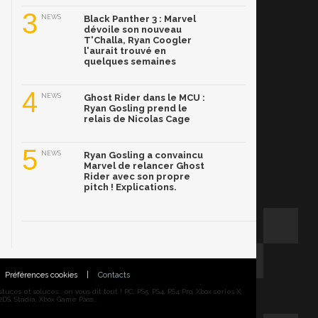
3
NEWS
Black Panther 3 : Marvel
dévoile son nouveau
T'Challa, Ryan Coogler
l'aurait trouvé en
quelques semaines
4
NEWS
Ghost Rider dans le MCU :
Ryan Gosling prend le
relais de Nicolas Cage
5
NEWS
Ryan Gosling a convaincu
Marvel de relancer Ghost
Rider avec son propre
pitch ! Explications.
Préférences cookies
|
Contacts
ces et soluces... on vous dit tout ! PC, PS5, PS4, PS4 Pro, Xbox series X,
DS, Stadia, Xbox Game Pass...