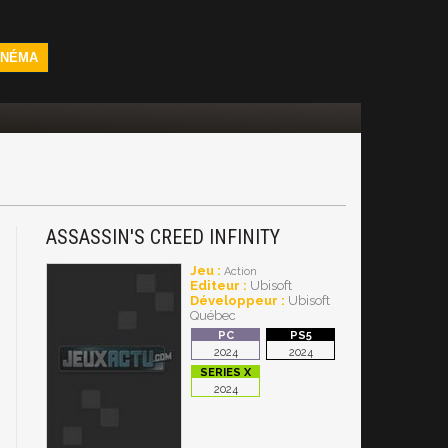
INÉMA
ASSASSIN'S CREED INFINITY
Jeu :
Action
Editeur :
Ubisoft
Développeur :
Ubisoft
Québec
2024
2024
2024