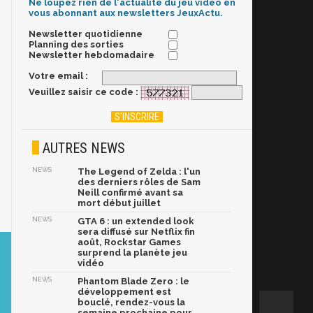
Ne loupez rien de l'actualité du jeu vidéo en
vous abonnant aux newsletters JeuxActu.
Newsletter quotidienne
Planning des sorties
Newsletter hebdomadaire
Votre email :
Veuillez saisir ce code :
AUTRES NEWS
NEWS
The Legend of Zelda : l'un
des derniers rôles de Sam
Neill confirmé avant sa
mort début juillet
NEWS
GTA 6 : un extended look
sera diffusé sur Netflix fin
août, Rockstar Games
surprend la planète jeu
vidéo
NEWS
Phantom Blade Zero : le
développement est
bouclé, rendez-vous la
semaine prochaine pour