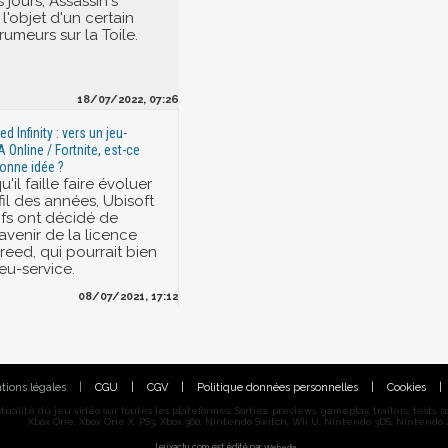
 jours, Assassin's
 l'objet d'un certain
umeurs sur la Toile.
18/07/2022, 07:26
d Infinity : vers un jeu-
A Online / Fortnite, est-ce
onne idée ?
'il faille faire évoluer
fil des années, Ubisoft
ifs ont décidé de
l'avenir de la licence
reed, qui pourrait bien
eu-service.
08/07/2021, 17:12
tions légales
|
CGU
|
CGV
|
Politique données personnelles
|
Cookies
|
alité du jeu vidéo sur toutes les plateformes. Sorties, previews, gameplay, trailers, tests, astu
Xbox One, Xbox One X, PS3, Xbox 360, Nintendo Switch, Wii U, Nintendo 3DS, Nintendo 2
Jeuxactu.com est édité par
Webedia