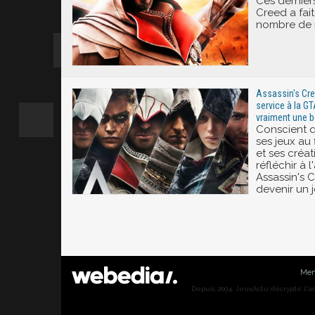
Ces derniers
Creed a fait
nombre de r
Assassin's Cree
service à la GT
vraiment une b
Conscient qu
ses jeux au 
et ses créat
réfléchir à 
Assassin's C
devenir un j
Men
Depuis 2004, JeuxActu décrypte l'actu