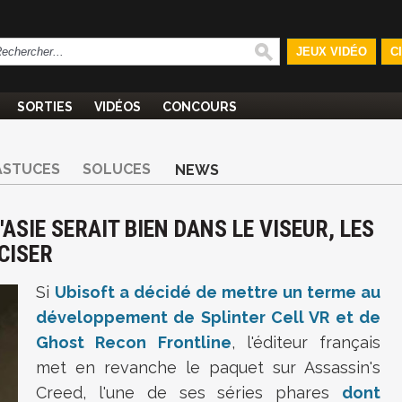
JEUX VIDÉO
C
SORTIES
VIDÉOS
CONCOURS
ASTUCES
SOLUCES
NEWS
'ASIE SERAIT BIEN DANS LE VISEUR, LES
CISER
Si
Ubisoft a décidé de mettre un terme au
développement de Splinter Cell VR et de
Ghost Recon Frontline
, l'éditeur français
met en revanche le paquet sur Assassin's
Creed, l'une de ses séries phares
dont