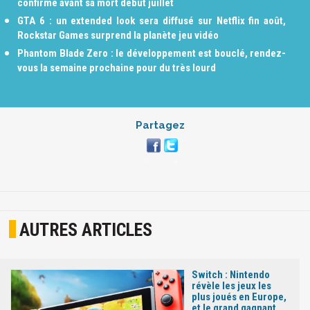
confirmé avant sa mort début juillet
GTA 6 : un extended look sera diffusé sur Netflix fin août,
Rockstar Games surprend la planète jeu vidéo
Phantom Blade Zero : le développement est bouclé, rendez-
vous la semaine prochaine pour du très lourd
Partagez
AUTRES ARTICLES
Switch : Nintendo
révèle les jeux les
plus joués en Europe,
et le grand gagnant