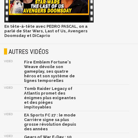
En tête-à-tête avec PEDRO PASCAL, on a
parlé de Star Wars, Last of Us, Avengers
Doomsday et DiCaprio
AUTRES VIDÉOS
VIDÉO
Fire Emblem Fortune's
Weave dévoile son
gameplay, ses quatre
héros et son système de
lignes temporelles
VIDÉO
Tomb Raider Legacy of
Atlantis promet des
énigmes plus exigeantes
et des pièges
impitoyables
VIDÉO
EA Sports FC 27 : le mode
Carrière signe sa plus
grosse révolution depuis
des années
VIDÉO
Gears of War E-Day : 10