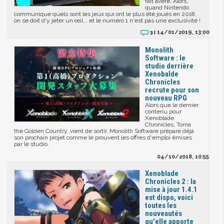
fait avéré. Alors,
quand Nintendo
communique quels sont les jeux qui ont le plus été joués en 2018,
on se doit d'y jeter un œil... et le numéro 1 n'est pas une exclusivité !
14/01/2019, 13:00
3 |
Monolith
Software : le
studio derrière
Xenobalde
Chronicles
recrute pour son
nouveau RPG
Alors que le dernier
contenu pour
Xenoblade
Chronicles, Torna
the Golden Country, vient de sortir, Monolith Software prépare déjà
son prochain projet comme le prouvent les offres d'emploi émises
par le studio.
04/10/2018, 10:55
Xenoblade
Chronicles 2 : la
mise à jour 1.4.1
est dispo, voici
toutes les
nouveautés
qu'elle apporte