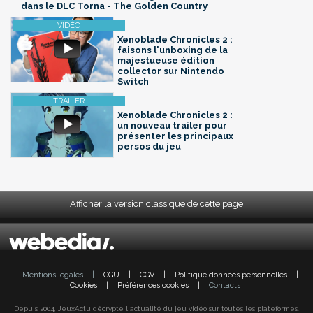
dans le DLC Torna - The Golden Country
Xenoblade Chronicles 2 :
faisons l'unboxing de la
majestueuse édition
collector sur Nintendo
Switch
Xenoblade Chronicles 2 :
un nouveau trailer pour
présenter les principaux
persos du jeu
Afficher la version classique de cette page
Mentions légales
|
CGU
|
CGV
|
Politique données personnelles
|
Cookies
|
Préférences cookies
|
Contacts
Depuis 2004, JeuxActu décrypte l'actualité du jeu vidéo sur toutes les plateformes.