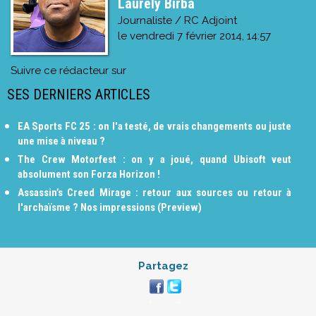
Laurely Birba
Journaliste / RC Adjoint
le
vendredi 7 février 2014, 14:57
Suivre ce rédacteur sur
SES DERNIERS ARTICLES
EA Sports FC 25 : on l'a testé, de vrais changements ou juste
une mise à niveau ?
The Crew Motorfest : on y a joué, quand Ubisoft veut
absolument son Forza Horizon !
Assassin’s Creed Mirage : retour aux sources ou retour à
l'archaïsme ? Nos impressions (Preview)
Partagez