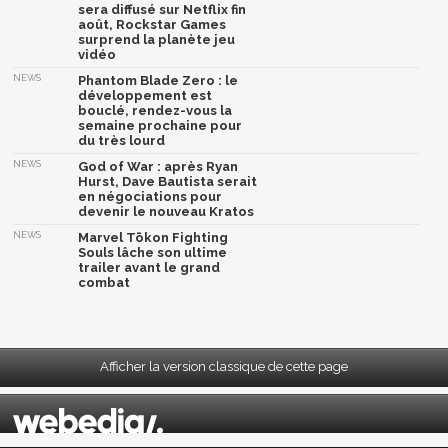
sera diffusé sur Netflix fin
août, Rockstar Games
surprend la planète jeu
vidéo
NEWS
Phantom Blade Zero : le
développement est
bouclé, rendez-vous la
semaine prochaine pour
du très lourd
NEWS
God of War : après Ryan
Hurst, Dave Bautista serait
en négociations pour
devenir le nouveau Kratos
NEWS
Marvel Tōkon Fighting
Souls lâche son ultime
trailer avant le grand
combat
Afficher la version classique de cette page