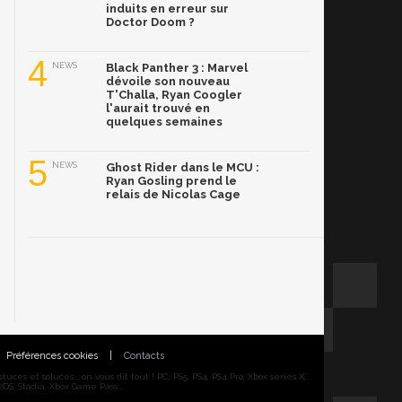
induits en erreur sur
Doctor Doom ?
4
NEWS
Black Panther 3 : Marvel
dévoile son nouveau
T'Challa, Ryan Coogler
l'aurait trouvé en
quelques semaines
5
NEWS
Ghost Rider dans le MCU :
Ryan Gosling prend le
relais de Nicolas Cage
Préférences cookies
|
Contacts
ces et soluces... on vous dit tout ! PC, PS5, PS4, PS4 Pro, Xbox series X,
DS, Stadia, Xbox Game Pass...