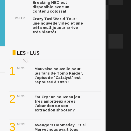
Breaking NEO est
disponible avec un
contenu colossal
TRAILER
Crazy Taxi World Tour :
une nouvelle vidéo et une
bêta multijoueur arrive
très bientôt
LES + LUS
1
NEWS
Mauvaise nouvelle pour
les fans de Tomb Raider,
l'épisode "Catalyst" est
repoussé à 2028 !
2
NEWS
Far Cry : un nouveau jeu
très ambitieux après
l'abandon de son
extraction shooter ?
3
NEWS
Avengers Doomsday : Et si
Marvel nous avait tous