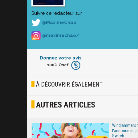
Suivre ce rédacteur sur
@MaximeChao
@maximechao/
Donnez votre avis
100%
Osef
Furieux
Blasé
À DÉCOUVRIR ÉGALEMENT
Osef
AUTRES ARTICLES
Joyeux
Excité
Windjammers : 
l'annonce du j
Switch