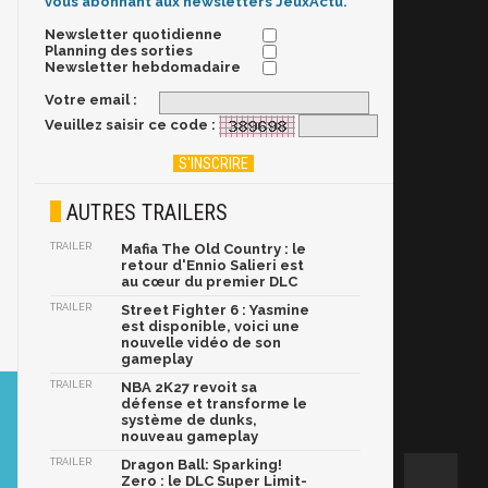
vous abonnant aux newsletters JeuxActu.
Newsletter quotidienne
Planning des sorties
Newsletter hebdomadaire
Votre email :
Veuillez saisir ce code :
AUTRES TRAILERS
TRAILER
Mafia The Old Country : le
retour d'Ennio Salieri est
au cœur du premier DLC
TRAILER
Street Fighter 6 : Yasmine
est disponible, voici une
nouvelle vidéo de son
gameplay
TRAILER
NBA 2K27 revoit sa
défense et transforme le
système de dunks,
nouveau gameplay
TRAILER
Dragon Ball: Sparking!
Zero : le DLC Super Limit-