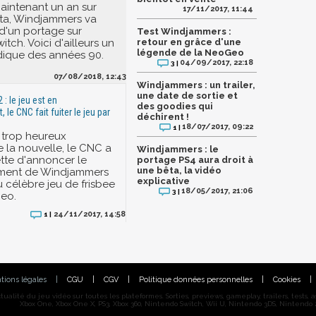
 maintenant un an sur
17/11/2017, 11:44
ita, Windjammers va
t d'un portage sur
Test Windjammers :
tch. Voici d'ailleurs un
retour en grâce d'une
légende de la NeoGeo
odique des années 90.
04/09/2017, 22:18
3 |
07/08/2018, 12:43
Windjammers : un trailer,
une date de sortie et
: le jeu est en
des goodies qui
le CNC fait fuiter le jeu par
déchirent !
18/07/2017, 09:22
1 |
 trop heureux
 la nouvelle, le CNC a
Windjammers : le
ette d'annoncer le
portage PS4 aura droit à
une bêta, la vidéo
ment de Windjammers
explicative
du célèbre jeu de frisbee
18/05/2017, 21:06
3 |
Geo.
24/11/2017, 14:58
1 |
tions légales
|
CGU
|
CGV
|
Politique données personnelles
|
Cookies
|
alité du jeu vidéo sur toutes les plateformes. Sorties, previews, gameplay, trailers, tests, astu
Xbox One, Xbox One X, PS3, Xbox 360, Nintendo Switch, Wii U, Nintendo 3DS, Nintendo 2