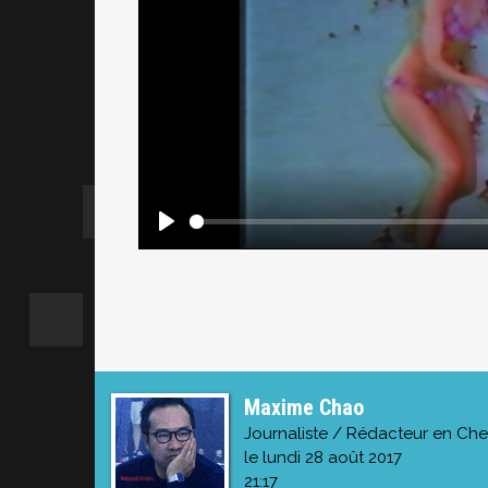
Maxime Chao
Journaliste / Rédacteur en Che
le lundi 28 août 2017
21:17