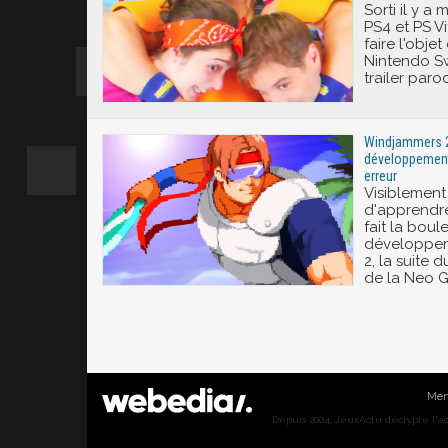
Sorti il y a
PS4 et PS V
faire l'obje
Nintendo Swi
trailer par
Windjammers 2 
développement, 
erreur
Visiblement
d'apprendre
fait la boul
développe
2, la suite 
de la Neo 
Men
Depuis 2004, JeuxActu décrypte l'actu