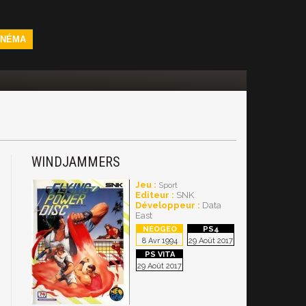
INÉMA
WINDJAMMERS
Jeu :
Sport
Editeur :
SNK
Développeur :
Data
East
8 Avr 1994
29 Août 2017
29 Août 2017