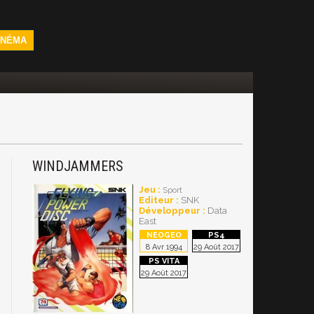
INÉMA
WINDJAMMERS
Jeu :
Sport
Editeur :
SNK
Développeur :
Data
East
8 Avr 1994
29 Août 2017
29 Août 2017