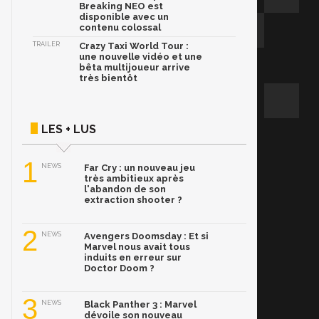
Breaking NEO est
disponible avec un
contenu colossal
TRAILER
Crazy Taxi World Tour :
une nouvelle vidéo et une
bêta multijoueur arrive
très bientôt
LES + LUS
1
NEWS
Far Cry : un nouveau jeu
très ambitieux après
l'abandon de son
extraction shooter ?
2
NEWS
Avengers Doomsday : Et si
Marvel nous avait tous
induits en erreur sur
Doctor Doom ?
3
NEWS
Black Panther 3 : Marvel
dévoile son nouveau