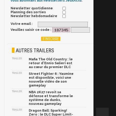
vous abonnant aux newsletters JeuxActu.
Newsletter quotidienne
Planning des sorties
Newsletter hebdomadaire
Votre email :
Veuillez saisir ce code :
AUTRES TRAILERS
TRAILER
Mafia The Old Country : le
retour d'Ennio Salieri est
au cœur du premier DLC
TRAILER
Street Fighter 6 : Yasmine
est disponible, voici une
nouvelle vidéo de son
gameplay
TRAILER
NBA 2K27 revoit sa
défense et transforme le
système de dunks,
nouveau gameplay
TRAILER
Dragon Ball: Sparking!
Zero : le DLC Super Limit-