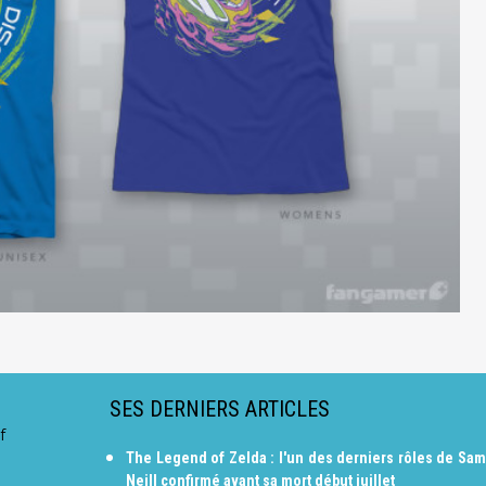
SES DERNIERS ARTICLES
f
The Legend of Zelda : l'un des derniers rôles de Sam
Neill confirmé avant sa mort début juillet