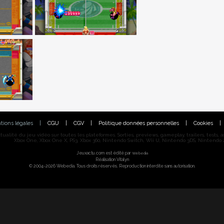
tions légales
|
CGU
|
CGV
|
Politique données personnelles
|
Cookies
|
alité du jeu vidéo sur toutes les plateformes. Sorties, previews, gameplay, trailers, tests, astu
Xbox One, Xbox One X, PS3, Xbox 360, Nintendo Switch, Wii U, Nintendo 3DS, Nintendo 2
Jeuxactu.com est édité par
Webedia
Réalisation Vitalyn
© 2004-2026 Webedia. Tous droits réservés. Reproduction interdite sans autorisation.