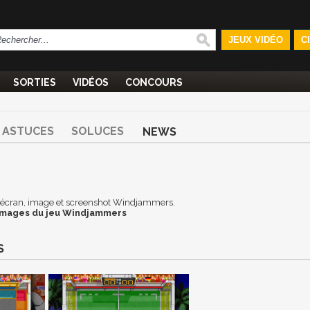
JEUX VIDÉO
C
SORTIES
VIDÉOS
CONCOURS
ASTUCES
SOLUCES
NEWS
 d'écran, image et screenshot Windjammers.
images du jeu Windjammers
S