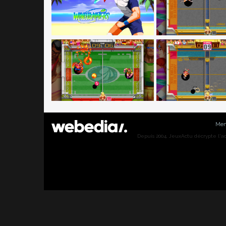
Men
Depuis 2004, JeuxActu décrypte l'actu