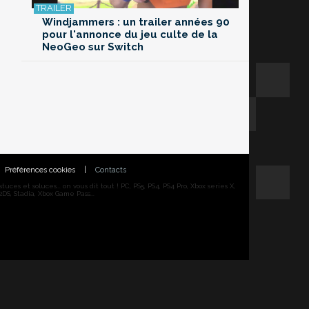
Windjammers : un trailer années 90
pour l'annonce du jeu culte de la
NeoGeo sur Switch
Préférences cookies
|
Contacts
ces et soluces... on vous dit tout ! PC, PS5, PS4, PS4 Pro, Xbox series X,
DS, Stadia, Xbox Game Pass...