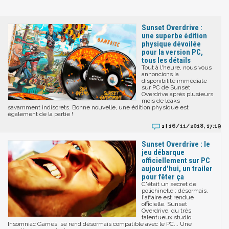
Sunset Overdrive :
une superbe édition
physique dévoilée
pour la version PC,
tous les détails
Tout à l'heure, nous vous
annoncions la
disponibilité immédiate
sur PC de Sunset
Overdrive après plusieurs
mois de leaks
savamment indiscrets. Bonne nouvelle, une édition physique est
également de la partie !
16/11/2018, 17:19
1 |
Sunset Overdrive : le
jeu débarque
officiellement sur PC
aujourd'hui, un trailer
pour fêter ça
C'était un secret de
polichinelle : désormais,
l'affaire est rendue
officielle. Sunset
Overdrive, du très
talentueux studio
Insomniac Games, se rend désormais compatible avec le PC... Une