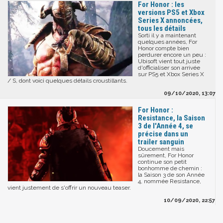
For Honor : les
versions PS5 et Xbox
Series X annoncées,
tous les détails
Sorti il y a maintenant
quelques années, For
Honor compte bien
perdurer encore un peu :
Ubisoft vient tout juste
d'officialiser son arrivée
sur PS5 et Xbox Series X
/ S, dont voici quelques détails croustillants.
09/10/2020, 13:07
For Honor :
Resistance, la Saison
3 de l'Année 4, se
précise dans un
trailer sanguin
Doucement mais
sûrement, For Honor
continue son petit
bonhomme de chemin :
la Saison 3 de son Année
4, nommée Resistance,
vient justement de s'offrir un nouveau teaser.
10/09/2020, 22:57