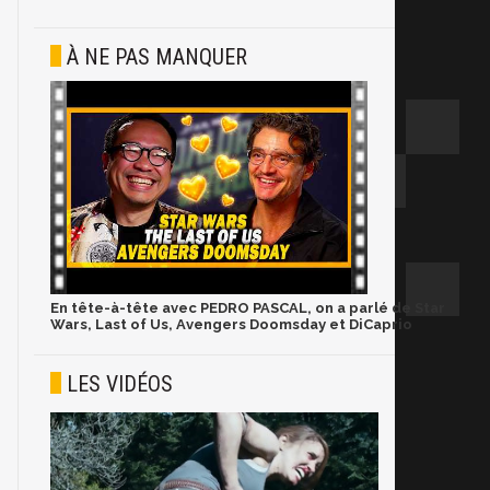
À NE PAS MANQUER
En tête-à-tête avec PEDRO PASCAL, on a parlé de Star
Wars, Last of Us, Avengers Doomsday et DiCaprio
LES VIDÉOS