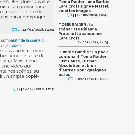
B RAIDER. Une nouvelle
Tomb Raider : une Barbie
 fois-ci en provenance
Lara Croft signée Mattel,
voici les images
iel, révèle la date de
20/02/2018, 16:45
5 |
e laïus qui accompagne
TOMB RAIDER : la
scénariste Rhianna
14/03/2018, 14:02
4 |
Pratchett abandonne
Lara Croft
 comparatif de la scène du
04/01/2017, 12:05
 vs jeu vidéo
 le nouveau film Tomb
Humble Bundle : un pack
t beaucoup inspiré du
contenant Tomb Raider,
 2013. Mais à quel
Just Cause, Hitman
i une vidéo qui
Absolution et bien
d'autres pour quelques
taines scènes, au
euros
ir un simple copié-
29/12/2015, 15:55
1 |
14/03/2018, 12:17
2 |