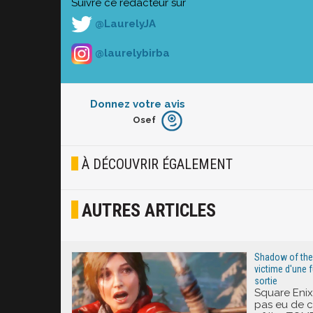
Suivre ce rédacteur sur
@LaurelyJA
@laurelybirba
Donnez votre avis
Osef
Furieux
Blasé
À DÉCOUVRIR ÉGALEMENT
Osef
AUTRES ARTICLES
Joyeux
Excité
Shadow of th
victime d'une f
sortie
Square Eni
pas eu de 