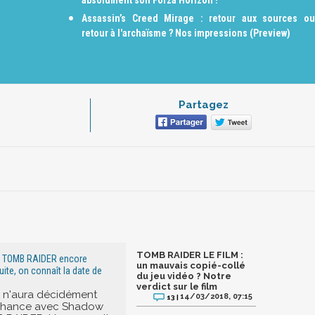
absolument son Forza Horizon !
Assassin’s Creed Mirage : retour aux sources ou
retour à l'archaïsme ? Nos impressions (Preview)
Partagez
TOMB RAIDER LE FILM :
e TOMB RAIDER encore
un mauvais copié-collé
uite, on connaît la date de
du jeu vidéo ? Notre
verdict sur le film
x n'aura décidément
14/03/2018, 07:15
13 |
chance avec Shadow