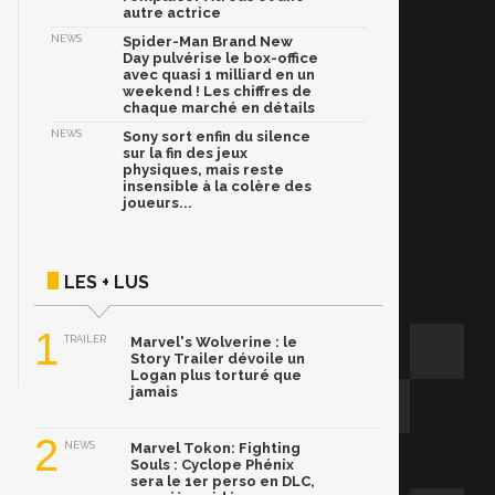
autre actrice
NEWS
Spider-Man Brand New
Day pulvérise le box-office
avec quasi 1 milliard en un
weekend ! Les chiffres de
chaque marché en détails
NEWS
Sony sort enfin du silence
sur la fin des jeux
physiques, mais reste
insensible à la colère des
joueurs...
LES + LUS
1
TRAILER
Marvel's Wolverine : le
Story Trailer dévoile un
Logan plus torturé que
jamais
2
NEWS
Marvel Tokon: Fighting
Souls : Cyclope Phénix
sera le 1er perso en DLC,