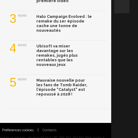
première vidéo
3
NEWS
Halo Campaign Evolved : le
remake du 1er épisode
cache une tonne de
nouveautés
4
NEWS
Ubisoft va miser
davantage sur les
remakes, jugés plus
rentables que les
nouveaux jeux
5
NEWS
Mauvaise nouvelle pour
les fans de Tomb Raider,
l'épisode "Catalyst" est
repoussé à 2028 !
Préférences cookies
|
Contacts
ces et soluces... on vous dit tout ! PC, PS5, PS4, PS4 Pro, Xbox series X,