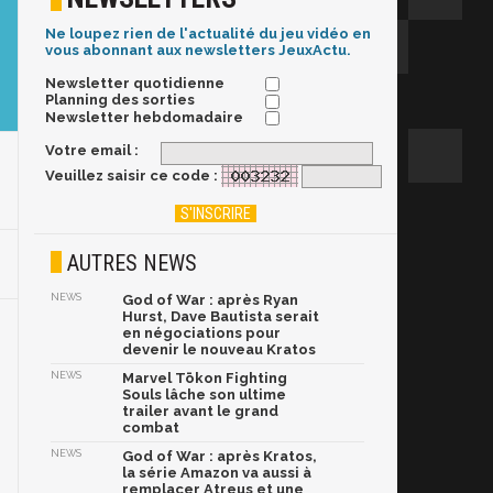
Ne loupez rien de l'actualité du jeu vidéo en
vous abonnant aux newsletters JeuxActu.
Newsletter quotidienne
Planning des sorties
Newsletter hebdomadaire
Votre email :
Veuillez saisir ce code :
AUTRES NEWS
NEWS
God of War : après Ryan
Hurst, Dave Bautista serait
en négociations pour
devenir le nouveau Kratos
NEWS
Marvel Tōkon Fighting
Souls lâche son ultime
trailer avant le grand
combat
NEWS
God of War : après Kratos,
la série Amazon va aussi à
remplacer Atreus et une