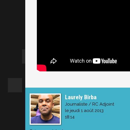
Laurely Birba
Journaliste / RC Adjoint
le jeudi 1 août 2013
18:14