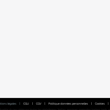
tions légales
|
CGU
|
CGV
|
Politique données personnelles
|
Cookies
|
alité du jeu vidéo sur toutes les plateformes. Sorties, previews, gameplay, trailers, tests, astu