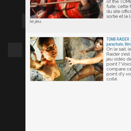
of the TOM
fuite, cette
du site offic
sortie et l
le jeu.
TOMB RAIDER :
parachute, film
On le sait,
Raider s'es
jeu vidéo de
point ? Voic
compare cer
point d'y vo
collé.