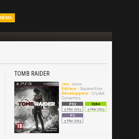
INÉMA
TOMB RAIDER
Jeu :
Action
Editeur :
Square Enix
Développeur :
Crystal
Dynamics
5 Mar 2013
5 Mar 2013
5 Mar 2013