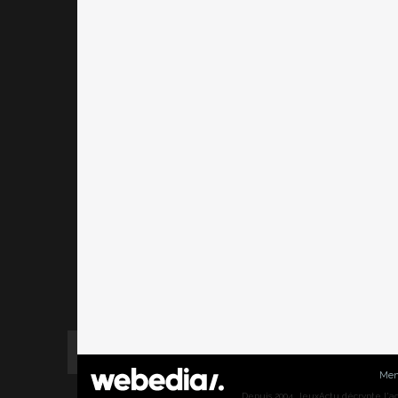
Men
Depuis 2004, JeuxActu décrypte l'actu