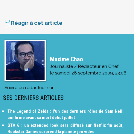
Réagir à cet article
Maxime Chao
Journaliste / Rédacteur en Chef
le
samedi 26 septembre 2009, 23:06
Suivre ce rédacteur sur
SES DERNIERS ARTICLES
The Legend of Zelda : l'un des derniers rôles de Sam Neill
confirmé avant sa mort début juillet
GTA 6 : un extended look sera diffusé sur Netflix fin août,
Rockstar Games surprend la planète jeu vidéo