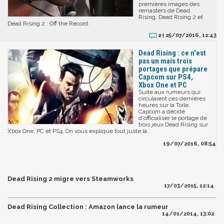
premières images des
remasters de Dead
Rising, Dead Rising 2 et
Dead Rising 2 : Off the Record.
25/07/2016, 12:43
2 |
Dead Rising : ce n'est
pas un mais trois
portages que prépare
Capcom sur PS4,
Xbox One et PC
Suite aux rumeurs qui
circulaient ces dernières
heures sur la Toile,
Capcom a décidé
d'officialiser le portage de
trois jeux Dead Rising sur
Xbox One, PC et PS4. On vous explique tout juste là.
19/07/2016, 08:54
Dead Rising 2 migre vers Steamworks
17/03/2015, 12:14
Dead Rising Collection : Amazon lance la rumeur
14/01/2014, 13:02