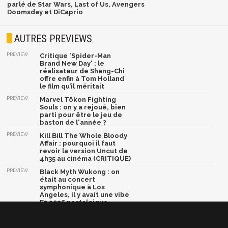
parlé de Star Wars, Last of Us, Avengers
Doomsday et DiCaprio
AUTRES PREVIEWS
PREVIEW
Critique 'Spider-Man
Brand New Day' : le
réalisateur de Shang-Chi
offre enfin à Tom Holland
le film qu’il méritait
PREVIEW
Marvel Tōkon Fighting
Souls : on y a rejoué, bien
parti pour être le jeu de
baston de l'année ?
PREVIEW
Kill Bill The Whole Bloody
Affair : pourquoi il faut
revoir la version Uncut de
4h35 au cinéma (CRITIQUE)
PREVIEW
Black Myth Wukong : on
était au concert
symphonique à Los
Angeles, il y avait une vibe
E3 2026 nostalgique
PREVIEW
Dragon Ball Xenoverse 3 :
vie étudiante, exploration