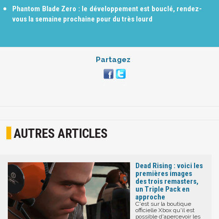
Phantom Blade Zero : le développement est bouclé, rendez-
vous la semaine prochaine pour du très lourd
Partagez
AUTRES ARTICLES
Dead Rising : voici les
premières images
des trois remasters,
un Triple Pack en
approche
C'est sur la boutique
officielle Xbox qu'il est
possible d'apercevoir les