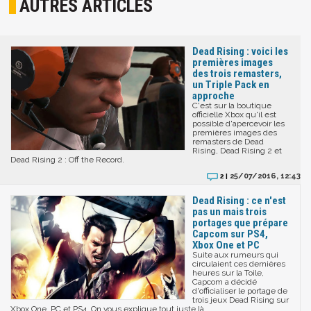
AUTRES ARTICLES
Dead Rising : voici les
premières images
des trois remasters,
un Triple Pack en
approche
C'est sur la boutique
officielle Xbox qu'il est
possible d'apercevoir les
premières images des
remasters de Dead
Rising, Dead Rising 2 et
Dead Rising 2 : Off the Record.
25/07/2016, 12:43
2 |
Dead Rising : ce n'est
pas un mais trois
portages que prépare
Capcom sur PS4,
Xbox One et PC
Suite aux rumeurs qui
circulaient ces dernières
heures sur la Toile,
Capcom a décidé
d'officialiser le portage de
trois jeux Dead Rising sur
Xbox One, PC et PS4. On vous explique tout juste là.