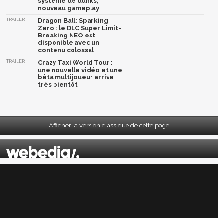
système de dunks,
nouveau gameplay
TRAILER
Dragon Ball: Sparking!
Zero : le DLC Super Limit-
Breaking NEO est
disponible avec un
contenu colossal
TRAILER
Crazy Taxi World Tour :
une nouvelle vidéo et une
bêta multijoueur arrive
très bientôt
Afficher la version classique de cette page
Mentions légales
|
CGU
|
CGV
|
Politique données personnelles
|
Cookies
|
Préférences cookies
|
Contacts
Depuis 2004, JeuxActu décrypte l'actualité du jeu vidéo sur toutes les plateformes.
Sorties, previews, gameplay, trailers, tests, astuces et soluces... on vous dit tout ! PC,
PS5, PS4, PS4 Pro, Xbox series X, Xbox One, Xbox One X, PS3, Xbox 360, Nintendo Switch,
Wii U, Nintendo 3DS, Nintendo 2DS, Stadia, Xbox Game Pass...